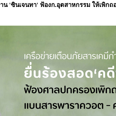
ัดค้าน 'ซินเจนทา' ฟ้องก.อุตสาหกรรม ให้เพ