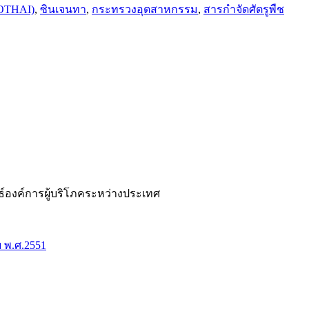
BIOTHAI)
,
ซินเจนทา
,
กระทรวงอุตสาหกรรม
,
สารกำจัดศัตรูพืช
ันธ์องค์การผู้บริโภคระหว่างประเทศ
ย พ.ศ.2551