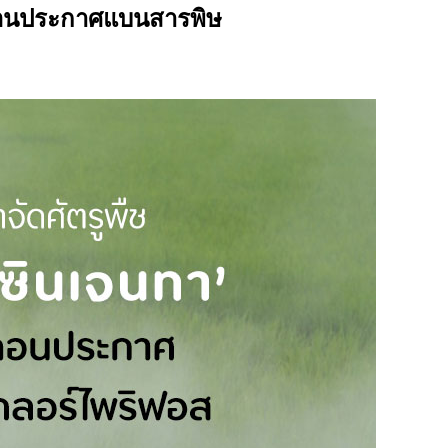
ิกถอนประกาศแบนสารพิษ