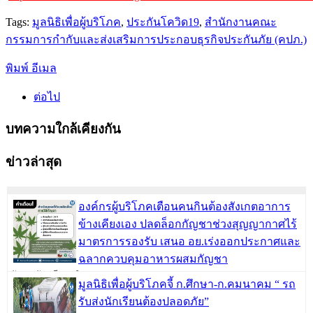
Tags:
มูลนิธิเพื่อผู้บริโภค
,
ประกันโควิด19
,
สำนักงานคณะ
กรรมการกำกับและส่งเสริมการประกอบธุรกิจประกันภัย (คปภ.)
พิมพ์
อีเมล
ต่อไป
บทความใกล้เคียงกัน
ข่าวล่าสุด
องค์กรผู้บริโภคเตือนคนกินต้องสังเกตอาการ
ข้างเคียงเอง ปลดล็อกกัญชาช่วงสุญญากาศไร้
มาตรการรองรับ เสนอ อย.เร่งออกประกาศและ
ฉลากควบคุมอาหารผสมกัญชา
วันพฤหัสบดี, 09 มิถุนายน 2565
มูลนิธิเพื่อผู้บริโภคจี้ ก.ศึกษา-ก.คมนาคม “ รถ
รับส่งนักเรียนต้องปลอดภัย”