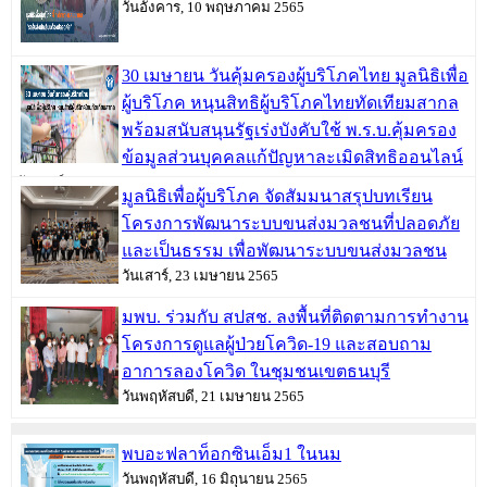
วันอังคาร, 10 พฤษภาคม 2565
30 เมษายน วันคุ้มครองผู้บริโภคไทย มูลนิธิเพื่อ
ผู้บริโภค หนุนสิทธิผู้บริโภคไทยทัดเทียมสากล
พร้อมสนับสนุนรัฐเร่งบังคับใช้ พ.ร.บ.คุ้มครอง
ข้อมูลส่วนบุคคลแก้ปัญหาละเมิดสิทธิออนไลน์
วันเสาร์, 30 เมษายน 2565
มูลนิธิเพื่อผู้บริโภค จัดสัมมนาสรุปบทเรียน
โครงการพัฒนาระบบขนส่งมวลชนที่ปลอดภัย
และเป็นธรรม เพื่อพัฒนาระบบขนส่งมวลชน
วันเสาร์, 23 เมษายน 2565
มพบ. ร่วมกับ สปสช. ลงพื้นที่ติดตามการทำงาน
โครงการดูแลผู้ป่วยโควิด-19 และสอบถาม
อาการลองโควิด ในชุมชนเขตธนบุรี
วันพฤหัสบดี, 21 เมษายน 2565
พบอะฟลาท็อกซินเอ็ม1 ในนม
วันพฤหัสบดี, 16 มิถุนายน 2565