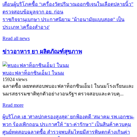
เตือนผู้บริโภคซื้อ “เครื่องวัดปริมาณออกซิเจนในเลือดปลายนิ้ว”
ตรวจสอบข้อมูลจาก อย. ก่อน
ราชกิจจานุเบกษา ประกาศนิยาม "ผ้าอนามัยแบบสอด" เป็น
ประเภท 'เครื่องสำอาง'
Read all news
ข่าวอาหาร ยา ผลิตภัณฑ์สุขภาพ
พบอะฟลาท็อกซินเอ็ม1 ในนม
15924 views
ฉลาดซื้อ เผยทดสอบพบอะฟลาท็อกซินเอ็ม1 ในนมโรงเรียนและ
นมรสธรรมชาติทุกตัวอย่างวอนรัฐฯ ตรวจสอบและควบคุ...
Read more
ผู้บริโภค เฮ ‘ศาลปกครองสูงสุด’ ยกฟ้องคดี ‘สมาคม รพ.เอกชน-
พวก ร้องเพิกถอน ประกาศให้ “ยา-ค่ารักษา” เป็นสินค้าควบคุม
ศูนย์ทดสอบฉลาดซื้อ สำรวจพบส้มไทยมีสารพิษตกค้างเกินค่า