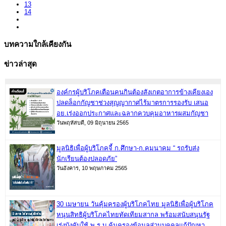
13
14
บทความใกล้เคียงกัน
ข่าวล่าสุด
องค์กรผู้บริโภคเตือนคนกินต้องสังเกตอาการข้างเคียงเอง
ปลดล็อกกัญชาช่วงสุญญากาศไร้มาตรการรองรับ เสนอ
อย.เร่งออกประกาศและฉลากควบคุมอาหารผสมกัญชา
วันพฤหัสบดี, 09 มิถุนายน 2565
มูลนิธิเพื่อผู้บริโภคจี้ ก.ศึกษา-ก.คมนาคม “ รถรับส่ง
นักเรียนต้องปลอดภัย”
วันอังคาร, 10 พฤษภาคม 2565
30 เมษายน วันคุ้มครองผู้บริโภคไทย มูลนิธิเพื่อผู้บริโภค
หนุนสิทธิผู้บริโภคไทยทัดเทียมสากล พร้อมสนับสนุนรัฐ
เร่งบังคับใช้ พ.ร.บ.คุ้มครองข้อมูลส่วนบุคคลแก้ปัญหา