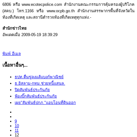
6806 หรือ www.ecotecpolice.com สํานักงานคณะกรรมการคุ้มครองผู้บริโภค
(สคบ.) โทร.1166 หรือ www.ocpb.go.th สํานักงานสรรพากรพื้นที่จังหวัดใน
ท้องที่เกิดเหตุ และสถานีตํารวจท้องที่เกิดเหตุทุกแห่ง.-
สำนักข่าวไทย
อัพเดตเมื่อ 2009-05-19 18:39:29
พิมพ์
อีเมล
เนื้อหาอื่นๆ...
ธปท.ตื่นขู่ลงแส้แบงก์พาณิชย์
ธ.อิสลาม-กทม.ช่วยหนี้แสนล.
ปิดสัมพันธ์ประกันภัย
ฟ้องบิ๊กสัมพันธ์ประกันภัย
เผย"สัมพันธ์ปกภ."แอบโอนที่ดินออก
9
10
11
12