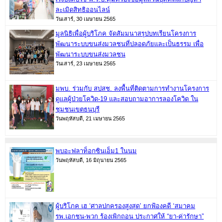
ละเมิดสิทธิออนไลน์
วันเสาร์, 30 เมษายน 2565
มูลนิธิเพื่อผู้บริโภค จัดสัมมนาสรุปบทเรียนโครงการ
พัฒนาระบบขนส่งมวลชนที่ปลอดภัยและเป็นธรรม เพื่อ
พัฒนาระบบขนส่งมวลชน
วันเสาร์, 23 เมษายน 2565
มพบ. ร่วมกับ สปสช. ลงพื้นที่ติดตามการทำงานโครงการ
ดูแลผู้ป่วยโควิด-19 และสอบถามอาการลองโควิด ใน
ชุมชนเขตธนบุรี
วันพฤหัสบดี, 21 เมษายน 2565
พบอะฟลาท็อกซินเอ็ม1 ในนม
วันพฤหัสบดี, 16 มิถุนายน 2565
ผู้บริโภค เฮ ‘ศาลปกครองสูงสุด’ ยกฟ้องคดี ‘สมาคม
รพ.เอกชน-พวก ร้องเพิกถอน ประกาศให้ “ยา-ค่ารักษา”