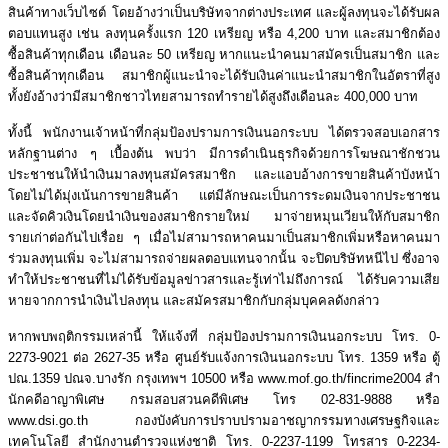
สินค้าทางเว็บไซต์ โดยอ้างว่าเป็นบริษัทจากต่างประเทศ และผู้ลงทุนจะได้รับผล
ตอบแทนสูง เช่น ลงทุนครั้งแรก 120 เหรียญ หรือ 4,200 บาท และสมาชิกต้อง
ซื้อสินค้าทุกเดือน เดือนละ 50 เหรียญ หากแนะนำคนมาสมัครเป็นสมาชิก และ
ซื้อสินค้าทุกเดือน สมาชิกผู้แนะนำจะได้รับเงินค่าแนะนำสมาชิกในอัตราที่สูง
ทั้งยังอ้างว่ามีสมาชิกชาวไทยสามารถทำรายได้สูงถึงเดือนละ 400,000 บาท
ทั้งนี้ พนักงานเจ้าหน้าที่กลุ่มป้องปรามการเงินนอกระบบ ได้ตรวจสอบเอกสาร
หลักฐานต่าง ๆ เบื้องต้น พบว่า มีการดำเนินธุรกิจด้วยการโฆษณาชักชวน
ประชาชนให้นำเงินมาลงทุนสมัครสมาชิก และแอบอ้างการขายสินค้าบังหน้า
โดยไม่ได้มุ่งเน้นการขายสินค้า แต่มีลักษณะเป็นการระดมเงินจากประชาชน
และจัดคิวเงินโดยนำเงินของสมาชิกรายใหม่ มาจ่ายหมุนเวียนให้กับสมาชิก
รายเก่าต่อกันไปเรื่อย ๆ เมื่อไม่สามารถหาคนมาเป็นสมาชิกเพิ่มหรือหาคนมา
ร่วมลงทุนเพิ่ม จะไม่สามารถจ่ายผลตอบแทนจากนั้น จะปิดบริษัทหนีไป ซึ่งอาจ
ทำให้ประชาชนที่ไม่ได้รับข้อมูลข่าวสารและรู้เท่าไม่ถึงการณ์ ได้รับความเสีย
หายจากการนำเงินไปลงทุน และสมัครสมาชิกกับกลุ่มบุคคลดังกล่าว
หากพบพฤติกรรมเหล่านี้ ให้แจ้งที่ กลุ่มป้องปรามการเงินนอกระบบ โทร. 0-
2273-9021 ต่อ 2627-35 หรือ ศูนย์รับแจ้งการเงินนอกระบบ โทร. 1359 หรือ ตู้
ปณ.1359 ปณจ.บางรัก กรุงเทพฯ 10500 หรือ www.mof.go.th/fincrime2004 สํา
นักคดีอาญาพิเศษ กรมสอบสวนคดีพิเศษ โทร 02-831-9888 หรือ
www.dsi.go.th กองบังคับการปราบปรามอาชญากรรมทางเศรษฐกิจและ
เทคโนโลยี สํานักงานตํารวจแห่งชาติ โทร. 0-2237-1199 โทรสาร 0-2234-