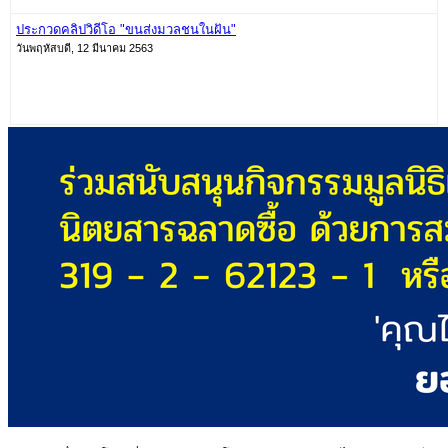
ประกวดคลิปวิดีโอ "ขนส่งมวลชนในฝัน"
วันพฤหัสบดี, 12 มีนาคม 2563