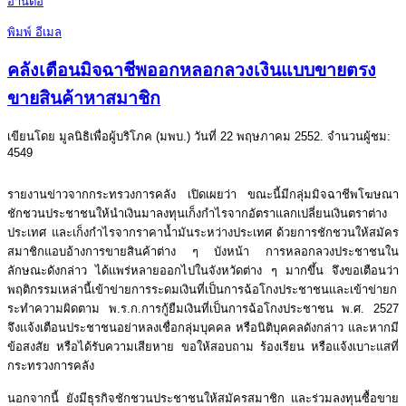
อ่านต่อ
พิมพ์
อีเมล
คลังเตือนมิจฉาชีพออกหลอกลวงเงินแบบขายตรง
ขายสินค้าหาสมาชิก
เขียนโดย มูลนิธิเพื่อผู้บริโภค (มพบ.) วันที่
22 พฤษภาคม 2552
. จำนวนผู้ชม:
4549
รายงานข่าวจากกระทรวงการคลัง เปิดเผยว่า ขณะนี้มีกลุ่มมิจฉาชีพโฆษณา
ชักชวนประชาชนให้นำเงินมาลงทุนเก็งกำไรจากอัตราแลกเปลี่ยนเงินตราต่าง
ประเทศ และเก็งกำไรจากราคาน้ำมันระหว่างประเทศ ด้วยการชักชวนให้สมัคร
สมาชิกแอบอ้างการขายสินค้าต่าง ๆ บังหน้า การหลอกลวงประชาชนใน
ลักษณะดังกล่าว ได้แพร่หลายออกไปในจังหวัดต่าง ๆ มากขึ้น จึงขอเตือนว่า
พฤติกรรมเหล่านี้เข้าข่ายการระดมเงินที่เป็นการฉ้อโกงประชาชนและเข้าข่ายก
ระทําความผิดตาม พ.ร.ก.การกู้ยืมเงินที่เป็นการฉ้อโกงประชาชน พ.ศ. 2527
จึงแจ้งเตือนประชาชนอย่าหลงเชื่อกลุ่มบุคคล หรือนิติบุคคลดังกล่าว และหากมี
ข้อสงสัย หรือได้รับความเสียหาย ขอให้สอบถาม ร้องเรียน หรือแจ้งเบาะแสที่
กระทรวงการคลัง
นอกจากนี้ ยังมีธุรกิจชักชวนประชาชนให้สมัครสมาชิก และร่วมลงทุนซื้อขาย