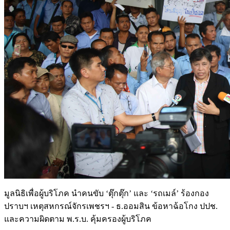
มูลนิธิเพื่อผู้บริโภค นำคนขับ ‘ตุ๊กตุ๊ก’ และ ‘รถเมล์’ ร้องกอง
ปราบฯ เหตุสหกรณ์จักรเพชรฯ - ธ.ออมสิน ข้อหาฉ้อโกง ปปช.
และความผิดตาม พ.ร.บ. คุ้มครองผู้บริโภค