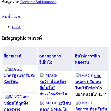
ข้อมูลจาก
Decharut Sukkumnoed
พิมพ์
อีเมล
ต่อไป
Infographic รณรงค์
สื่อรณรงค์
ฉลากอาหาร
อินโฟกราฟฟิก
จีเอ็มโอ
พลังงาน
มาตรฐานรถรับส่ง
บอก
นักเรียน
ระวัง"ถั่วเหลือง
หน่อย 1 วัน คน
...
จีเอ็มโอ"
ไทยใช้ไฟเท่าไร
ก่อ22โรคร้ายใน
บอกหน่อยได้มั้ย??
อย่า
ห่วงโซ่อาหาร
แต่ละวัน แต่ละ
ปล่อยให้ถูกทิ้ง
12ปี กับ
แพทย์สมาคม
เวลา คนไทยใช้ไฟ
กิจกรรมต้อนรับวัน
กลางทาง
ฉลาก GMOs ใน