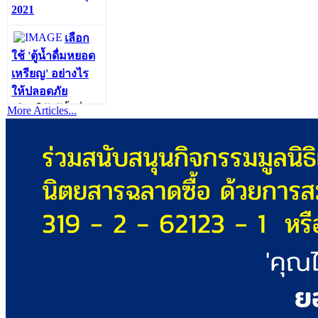
2021
เลือก
ใช้ 'ตู้น้ำดื่มหยอด
เหรียญ' อย่างไร
ให้ปลอดภัย
เลือกใช้ 'ตู้น้ำดื่ม
More Articles...
หยอดเหรียญ'
อย่างไร ให้
ปลอดภัย