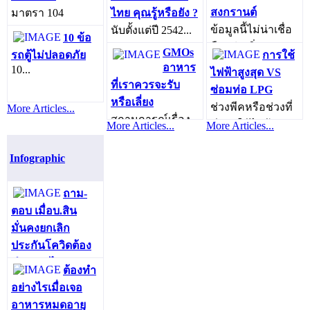
เซลล์ฯ เผยงานวิจัย
เท่าไร...
สงกรานต์
มาตรา 104
ไทย คุณรู้หรือยัง ?
จากอเมริกา...
ข้อมูลนี้ไม่น่าเชื่อ
ประกอบ 127
นับตั้งแต่ปี 2542...
10 ข้อ
ถืออย่างยิ่ง...
พ.ร.บ.การขนส่ง
GMOs
รถตู้ไม่ปลอดภัย
การใช้
ทางบก...
อาหาร
10...
ไฟฟ้าสูงสุด VS
ที่เราควรจะรับ
ซ่อมท่อ LPG
หรือเลี่ยง
ช่วงพีคหรือช่วงที่
More Articles...
สถานการณ์เรื่อง
มีการใช้ไฟฟ้า
More Articles...
More Articles...
จีเอ็มโอ ใน
สูงสุดในแต่ละปี...
ประเทศไทยขณะ
Infographic
นี้...
ถาม-
ตอบ เมื่อบ.สิน
มั่นคงยกเลิก
ประกันโควิดต้อง
ทำอย่างไร?
ต้องทำ
อย่างไรเมื่อเจอ
อาหารหมดอายุ