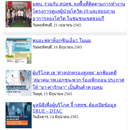
มพบ. ร่วมกับ สปสช. ลงพื้นที่ติดตามการทำงาน
โครงการดูแลผู้ป่วยโควิด-19 และสอบถาม
อาการลองโควิด ในชุมชนเขตธนบุรี
วันพฤหัสบดี, 21 เมษายน 2565
พบอะฟลาท็อกซินเอ็ม1 ในนม
วันพฤหัสบดี, 16 มิถุนายน 2565
ผู้บริโภค เฮ ‘ศาลปกครองสูงสุด’ ยกฟ้องคดี
‘สมาคม รพ.เอกชน-พวก ร้องเพิกถอน ประกาศ
ให้ “ยา-ค่ารักษา” เป็นสินค้าควบคุม
วันพุธ, 15 มิถุนายน 2565
มูลนิธิเพื่อผู้บริโภค จี้ กสทช. ต้องเปิดข้อมูล
TRUE – DTAC
วันอังคาร, 14 มิถุนายน 2565