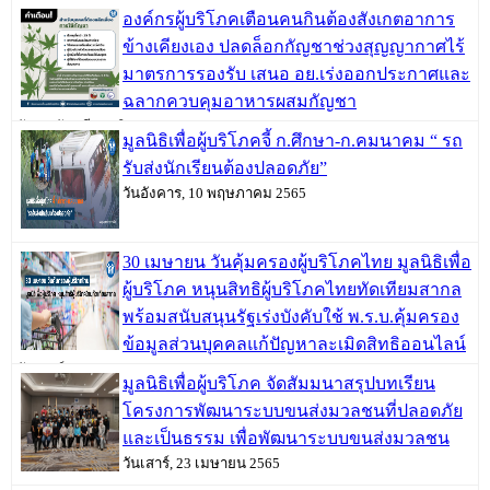
องค์กรผู้บริโภคเตือนคนกินต้องสังเกตอาการ
ข้างเคียงเอง ปลดล็อกกัญชาช่วงสุญญากาศไร้
มาตรการรองรับ เสนอ อย.เร่งออกประกาศและ
ฉลากควบคุมอาหารผสมกัญชา
วันพฤหัสบดี, 09 มิถุนายน 2565
มูลนิธิเพื่อผู้บริโภคจี้ ก.ศึกษา-ก.คมนาคม “ รถ
รับส่งนักเรียนต้องปลอดภัย”
วันอังคาร, 10 พฤษภาคม 2565
30 เมษายน วันคุ้มครองผู้บริโภคไทย มูลนิธิเพื่อ
ผู้บริโภค หนุนสิทธิผู้บริโภคไทยทัดเทียมสากล
พร้อมสนับสนุนรัฐเร่งบังคับใช้ พ.ร.บ.คุ้มครอง
ข้อมูลส่วนบุคคลแก้ปัญหาละเมิดสิทธิออนไลน์
วันเสาร์, 30 เมษายน 2565
มูลนิธิเพื่อผู้บริโภค จัดสัมมนาสรุปบทเรียน
โครงการพัฒนาระบบขนส่งมวลชนที่ปลอดภัย
และเป็นธรรม เพื่อพัฒนาระบบขนส่งมวลชน
วันเสาร์, 23 เมษายน 2565