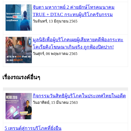
จับตา มหากาพย์ 2 ค่ายยักษ์โทรคมนาคม
TRUE + DTAC กระทบผู้บริโภครับกรรม
วันจันทร์, 13 มิถุนายน 2565
มูลนิธิเพื่อผู้บริโภคเผยผู้เสียหายคดีฟ้องกระทะ
โคเรียคิงโฆษณาเกินจริง ถูกฟ้องปิดปาก!
วันศุกร์, 06 พฤษภาคม 2565
เรื่องรณรงค์อื่นๆ
กิจกรรมวันสิทธิผู้บริโภคในประเทศไทยในอดีต
วันอาทิตย์, 15 มีนาคม 2563
5 เทรนด์สู่การบริโภคที่ยั่งยืน