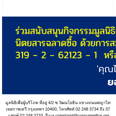
มูลนิธิเพื่อผู้บริโภค ที่อยู่ 4/2 ซ.วัฒนโยธิน แขวงถนนพญาไท
เขตราชเทวี กรุงเทพฯ 10400, โทรศัพท์ 02 248 3734 ถึง 37
,แฟกซ์ 02 248 3733 ,อีเมล complaint@consumerthai.org