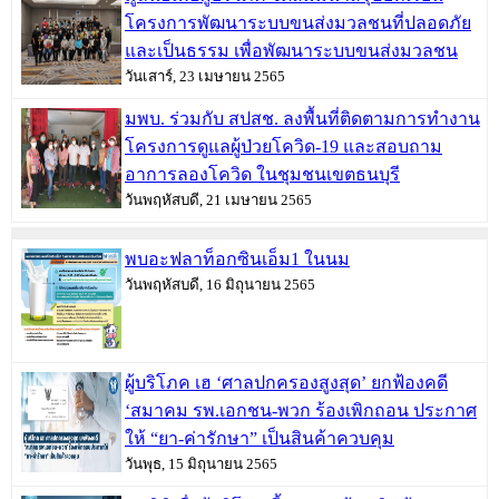
โครงการพัฒนาระบบขนส่งมวลชนที่ปลอดภัย
และเป็นธรรม เพื่อพัฒนาระบบขนส่งมวลชน
วันเสาร์, 23 เมษายน 2565
มพบ. ร่วมกับ สปสช. ลงพื้นที่ติดตามการทำงาน
โครงการดูแลผู้ป่วยโควิด-19 และสอบถาม
อาการลองโควิด ในชุมชนเขตธนบุรี
วันพฤหัสบดี, 21 เมษายน 2565
พบอะฟลาท็อกซินเอ็ม1 ในนม
วันพฤหัสบดี, 16 มิถุนายน 2565
ผู้บริโภค เฮ ‘ศาลปกครองสูงสุด’ ยกฟ้องคดี
‘สมาคม รพ.เอกชน-พวก ร้องเพิกถอน ประกาศ
ให้ “ยา-ค่ารักษา” เป็นสินค้าควบคุม
วันพุธ, 15 มิถุนายน 2565