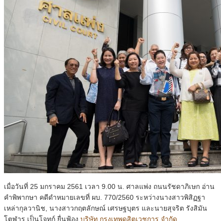
เมื่อวันที่ 25 มกราคม 2561 เวลา 9.00 น. ศาลแพ่ง ถนนรัชดาภิเษก อ่าน
คำพิพากษา คดีดำหมายเลขที่ ผบ. 770/2560 ระหว่างนางสาวพิสิฏฐา
เหล่ากุลวานิช, นางสาวกฤตลักษณ์ เศรษฐบุตร และนายสุจริต รังสิมัน
โตฬาร เป็นโจทก์ ยื่นฟ้อง
บริษัท กรุงเทพดุสิตเวชการ จำกัด