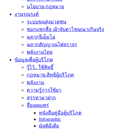
นโยบาย-กฎหมาย
งานรณรงค์
ระบบขนส่งมวลชน
ซอกแซกสื่อ เฝ้าจับตาโฆษณาเกินจริง
ฉลากจีเอ็มโอ
ฉลากสัญญาณไฟจราจร
พลังงานไทย
ข้อมูลเพื่อผู้บริโภค
รู้ไว้.. ใช้สิทธิ์
กฎหมาย-สิทธิผู้บริโภค
พลังงาน
ความรู้การใช้ยา
สรรหามาฝาก
สื่อเผยแพร่
หนังสือคู่มือผู้บริโภค
Infographic
มัลติมีเดีย