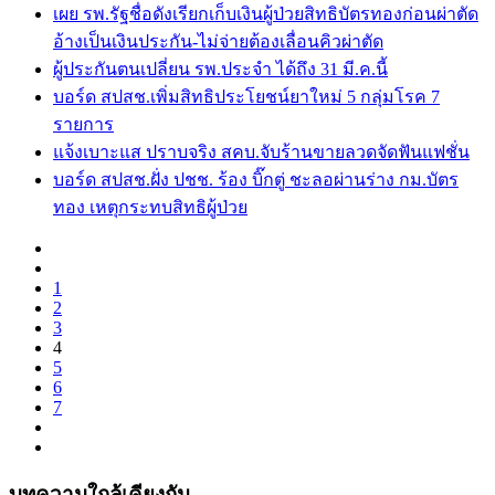
เผย รพ.รัฐชื่อดังเรียกเก็บเงินผู้ป่วยสิทธิบัตรทองก่อนผ่าตัด
อ้างเป็นเงินประกัน-ไม่จ่ายต้องเลื่อนคิวผ่าตัด
ผู้ประกันตนเปลี่ยน รพ.ประจำ ได้ถึง 31 มี.ค.นี้
บอร์ด สปสช.เพิ่มสิทธิประโยชน์ยาใหม่ 5 กลุ่มโรค 7
รายการ
แจ้งเบาะแส ปราบจริง สคบ.จับร้านขายลวดจัดฟันแฟชั่น
บอร์ด สปสช.ฝั่ง ปชช. ร้อง บิ๊กตู่ ชะลอผ่านร่าง กม.บัตร
ทอง เหตุกระทบสิทธิผู้ป่วย
1
2
3
4
5
6
7
บทความใกล้เคียงกัน