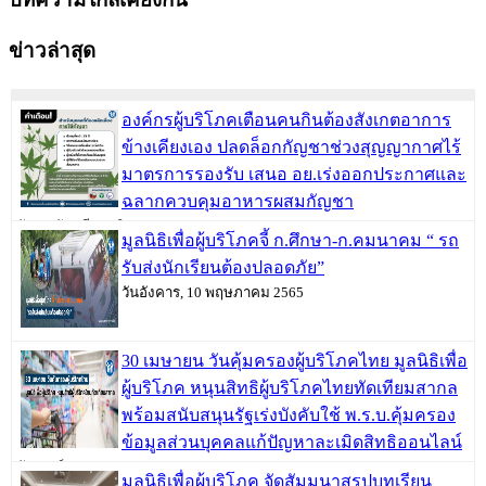
ข่าวล่าสุด
องค์กรผู้บริโภคเตือนคนกินต้องสังเกตอาการ
ข้างเคียงเอง ปลดล็อกกัญชาช่วงสุญญากาศไร้
มาตรการรองรับ เสนอ อย.เร่งออกประกาศและ
ฉลากควบคุมอาหารผสมกัญชา
วันพฤหัสบดี, 09 มิถุนายน 2565
มูลนิธิเพื่อผู้บริโภคจี้ ก.ศึกษา-ก.คมนาคม “ รถ
รับส่งนักเรียนต้องปลอดภัย”
วันอังคาร, 10 พฤษภาคม 2565
30 เมษายน วันคุ้มครองผู้บริโภคไทย มูลนิธิเพื่อ
ผู้บริโภค หนุนสิทธิผู้บริโภคไทยทัดเทียมสากล
พร้อมสนับสนุนรัฐเร่งบังคับใช้ พ.ร.บ.คุ้มครอง
ข้อมูลส่วนบุคคลแก้ปัญหาละเมิดสิทธิออนไลน์
วันเสาร์, 30 เมษายน 2565
มูลนิธิเพื่อผู้บริโภค จัดสัมมนาสรุปบทเรียน