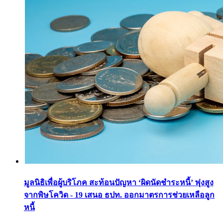
มูลนิธิเพื่อผู้บริโภค สะท้อนปัญหา ‘ผิดนัดชำระหนี้’ พุ่งสูง
จากพิษโควิด - 19 เสนอ ธปท. ออกมาตรการช่วยเหลือลูก
หนี้