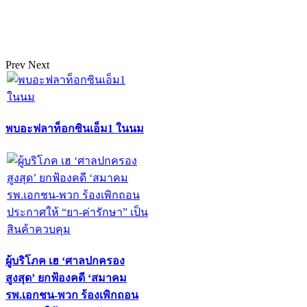
Prev
Next
พบอะฟลาท็อกซินเอ็ม1 ในนม
ผู้บริโภค เฮ ‘ศาลปกครอง
สูงสุด’ ยกฟ้องคดี ‘สมาคม
รพ.เอกชน-พวก ร้องเพิกถอน