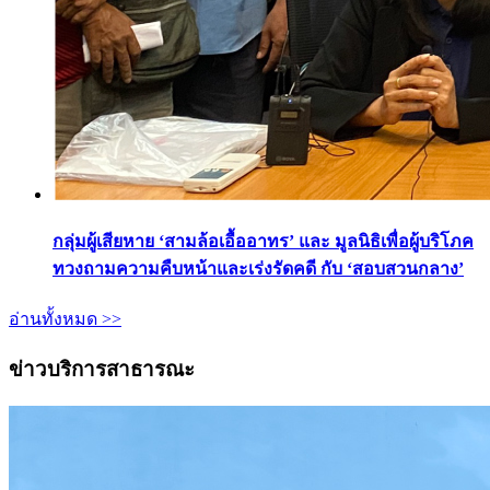
กลุ่มผู้เสียหาย ‘สามล้อเอื้ออาทร’ และ มูลนิธิเพื่อผู้บริโภค
ทวงถามความคืบหน้าและเร่งรัดคดี กับ ‘สอบสวนกลาง’
อ่านทั้งหมด >>
ข่าวบริการสาธารณะ