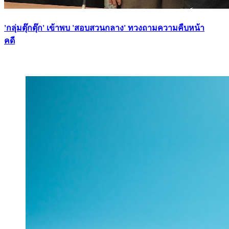
'กลุ่มตุ๊กตุ๊ก' เข้าพบ 'สอบสวนกลาง' ทวงถามความคืบหน้า
คดี