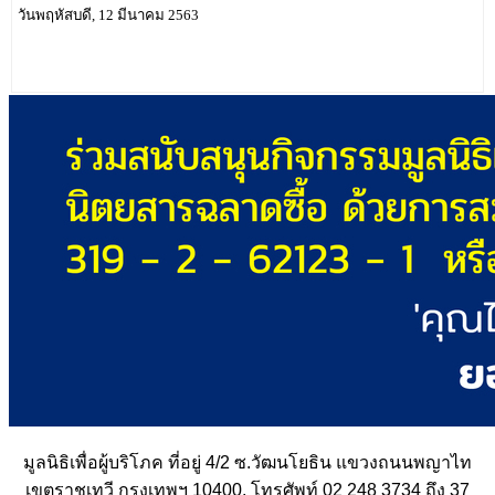
วันพฤหัสบดี, 12 มีนาคม 2563
มูลนิธิเพื่อผู้บริโภค ที่อยู่ 4/2 ซ.วัฒนโยธิน แขวงถนนพญาไท
เขตราชเทวี กรุงเทพฯ 10400, โทรศัพท์ 02 248 3734 ถึง 37