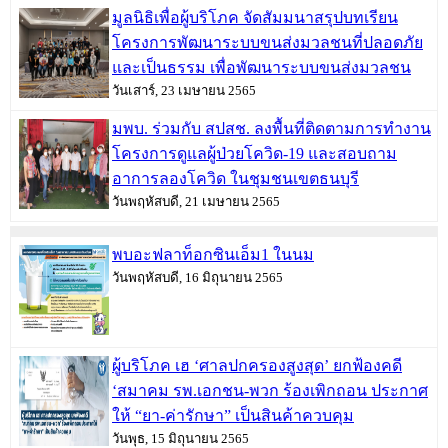
วันเสาร์, 30 เมษายน 2565
มูลนิธิเพื่อผู้บริโภค จัดสัมมนาสรุปบทเรียน
โครงการพัฒนาระบบขนส่งมวลชนที่ปลอดภัย
และเป็นธรรม เพื่อพัฒนาระบบขนส่งมวลชน
วันเสาร์, 23 เมษายน 2565
มพบ. ร่วมกับ สปสช. ลงพื้นที่ติดตามการทำงาน
โครงการดูแลผู้ป่วยโควิด-19 และสอบถาม
อาการลองโควิด ในชุมชนเขตธนบุรี
วันพฤหัสบดี, 21 เมษายน 2565
พบอะฟลาท็อกซินเอ็ม1 ในนม
วันพฤหัสบดี, 16 มิถุนายน 2565
ผู้บริโภค เฮ ‘ศาลปกครองสูงสุด’ ยกฟ้องคดี
‘สมาคม รพ.เอกชน-พวก ร้องเพิกถอน ประกาศ
ให้ “ยา-ค่ารักษา” เป็นสินค้าควบคุม
วันพุธ, 15 มิถุนายน 2565