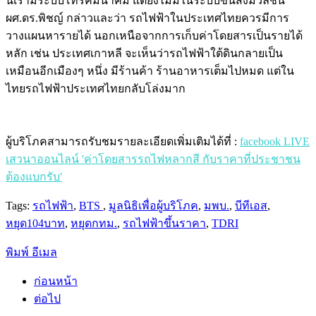
นี้เรามีระบบโทรคมนาคม แต่ยังไม่มีในระบบขนส่งมวลชน”
ผศ.ดร.พิชญ์ กล่าวและว่า รถไฟฟ้าในประเทศไทยควรมีการ
วางแผนหารายได้ นอกเหนือจากการเก็บค่าโดยสารเป็นรายได้
หลัก เช่น ประเทศเกาหลี จะเห็นว่ารถไฟฟ้าใต้ดินกลายเป็น
เหมือนอีกเมืองๆ หนึ่ง มีร้านค้า ร้านอาหารเต็มไปหมด แต่ใน
ไทยรถไฟฟ้าประเทศไทยกลับโล่งมาก
ผู้บริโภคสามารถรับชมรายละเอียดเพิ่มเติมได้ที่ :
facebook LIVE
เสวนาออนไลน์ 'ค่าโดยสารรถไฟหลากสี กับราคาที่ประชาชน
ต้องแบกรับ'
Tags:
รถไฟฟ้า
,
BTS
,
มูลนิธิเพื่อผู้บริโภค
,
มพบ.
,
บีทีเอส
,
หยุด104บาท
,
หยุดกทม.
,
รถไฟฟ้าขึ้นราคา
,
TDRI
พิมพ์
อีเมล
ก่อนหน้า
ต่อไป