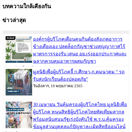
บทความใกล้เคียงกัน
ข่าวล่าสุด
องค์กรผู้บริโภคเตือนคนกินต้องสังเกตอาการ
ข้างเคียงเอง ปลดล็อกกัญชาช่วงสุญญากาศไร้
มาตรการรองรับ เสนอ อย.เร่งออกประกาศและ
ฉลากควบคุมอาหารผสมกัญชา
วันพฤหัสบดี, 09 มิถุนายน 2565
มูลนิธิเพื่อผู้บริโภคจี้ ก.ศึกษา-ก.คมนาคม “ รถ
รับส่งนักเรียนต้องปลอดภัย”
วันอังคาร, 10 พฤษภาคม 2565
30 เมษายน วันคุ้มครองผู้บริโภคไทย มูลนิธิเพื่อ
ผู้บริโภค หนุนสิทธิผู้บริโภคไทยทัดเทียมสากล
พร้อมสนับสนุนรัฐเร่งบังคับใช้ พ.ร.บ.คุ้มครอง
ข้อมูลส่วนบุคคลแก้ปัญหาละเมิดสิทธิออนไลน์