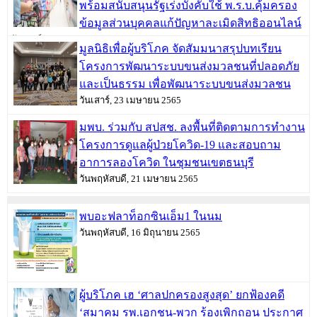
พร้อมสนับสนุนรัฐเร่งบังคับใช้ พ.ร.บ.คุ้มครอง
ข้อมูลส่วนบุคคลแก้ปัญหาละเมิดสิทธิออนไลน์
วันเสาร์, 30 เมษายน 2565
มูลนิธิเพื่อผู้บริโภค จัดสัมมนาสรุปบทเรียน
โครงการพัฒนาระบบขนส่งมวลชนที่ปลอดภัย
และเป็นธรรม เพื่อพัฒนาระบบขนส่งมวลชน
วันเสาร์, 23 เมษายน 2565
มพบ. ร่วมกับ สปสช. ลงพื้นที่ติดตามการทำงาน
โครงการดูแลผู้ป่วยโควิด-19 และสอบถาม
อาการลองโควิด ในชุมชนเขตธนบุรี
วันพฤหัสบดี, 21 เมษายน 2565
พบอะฟลาท็อกซินเอ็ม1 ในนม
วันพฤหัสบดี, 16 มิถุนายน 2565
ผู้บริโภค เฮ ‘ศาลปกครองสูงสุด’ ยกฟ้องคดี
‘สมาคม รพ.เอกชน-พวก ร้องเพิกถอน ประกาศ