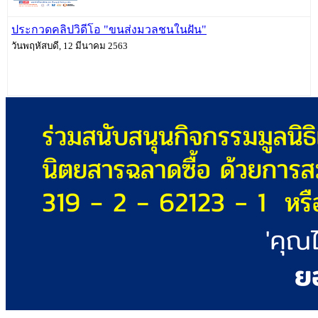
ประกวดคลิปวิดีโอ "ขนส่งมวลชนในฝัน"
วันพฤหัสบดี, 12 มีนาคม 2563