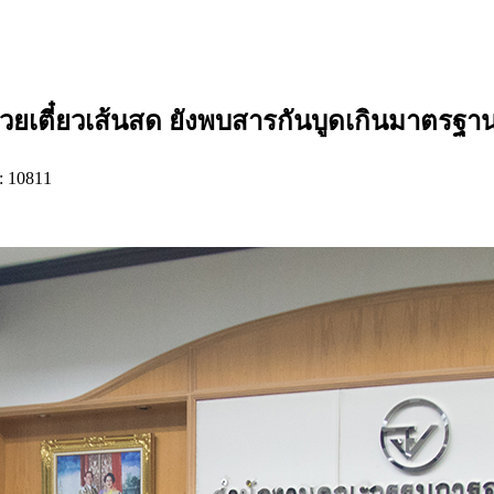
๋วยเตี๋ยวเส้นสด ยังพบสารกันบูดเกินมาตรฐา
: 10811