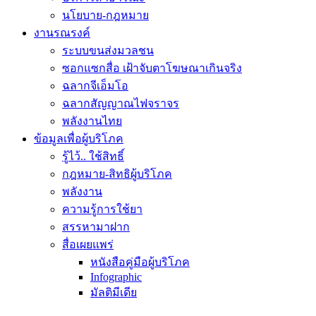
นโยบาย-กฎหมาย
งานรณรงค์
ระบบขนส่งมวลชน
ซอกแซกสื่อ เฝ้าจับตาโฆษณาเกินจริง
ฉลากจีเอ็มโอ
ฉลากสัญญาณไฟจราจร
พลังงานไทย
ข้อมูลเพื่อผู้บริโภค
รู้ไว้.. ใช้สิทธิ์
กฎหมาย-สิทธิผู้บริโภค
พลังงาน
ความรู้การใช้ยา
สรรหามาฝาก
สื่อเผยแพร่
หนังสือคู่มือผู้บริโภค
Infographic
มัลติมีเดีย