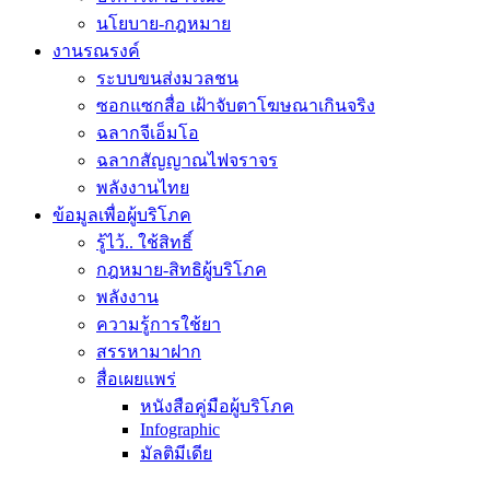
นโยบาย-กฎหมาย
งานรณรงค์
ระบบขนส่งมวลชน
ซอกแซกสื่อ เฝ้าจับตาโฆษณาเกินจริง
ฉลากจีเอ็มโอ
ฉลากสัญญาณไฟจราจร
พลังงานไทย
ข้อมูลเพื่อผู้บริโภค
รู้ไว้.. ใช้สิทธิ์
กฎหมาย-สิทธิผู้บริโภค
พลังงาน
ความรู้การใช้ยา
สรรหามาฝาก
สื่อเผยแพร่
หนังสือคู่มือผู้บริโภค
Infographic
มัลติมีเดีย