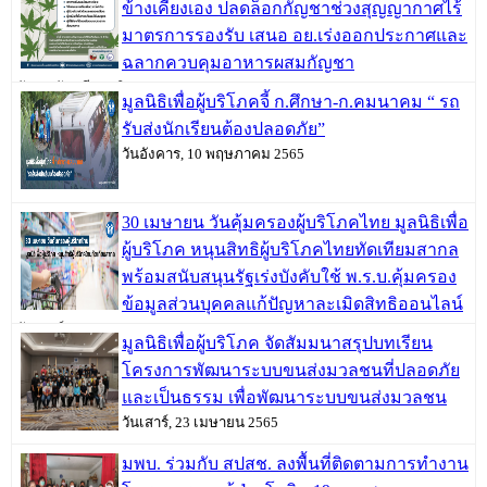
ข้างเคียงเอง ปลดล็อกกัญชาช่วงสุญญากาศไร้
มาตรการรองรับ เสนอ อย.เร่งออกประกาศและ
ฉลากควบคุมอาหารผสมกัญชา
วันพฤหัสบดี, 09 มิถุนายน 2565
มูลนิธิเพื่อผู้บริโภคจี้ ก.ศึกษา-ก.คมนาคม “ รถ
รับส่งนักเรียนต้องปลอดภัย”
วันอังคาร, 10 พฤษภาคม 2565
30 เมษายน วันคุ้มครองผู้บริโภคไทย มูลนิธิเพื่อ
ผู้บริโภค หนุนสิทธิผู้บริโภคไทยทัดเทียมสากล
พร้อมสนับสนุนรัฐเร่งบังคับใช้ พ.ร.บ.คุ้มครอง
ข้อมูลส่วนบุคคลแก้ปัญหาละเมิดสิทธิออนไลน์
วันเสาร์, 30 เมษายน 2565
มูลนิธิเพื่อผู้บริโภค จัดสัมมนาสรุปบทเรียน
โครงการพัฒนาระบบขนส่งมวลชนที่ปลอดภัย
และเป็นธรรม เพื่อพัฒนาระบบขนส่งมวลชน
วันเสาร์, 23 เมษายน 2565
มพบ. ร่วมกับ สปสช. ลงพื้นที่ติดตามการทำงาน