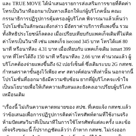
และ TRUE MOVE ได้นำเสนอรายการส่งเสริมการขายที่คิดค่า
โทรเป็นวินาทีออกมาเป็นทางเลือกให้แก่ผู้บริโภคนั้น คณะ
กรรมาธิการปฏิรูปการคุ้มครองผู้บริโภค พิจารณาแล้วเห็นว่า
โปรโมชั่นในลักษณะดังกล่าว มีอัตราค่าบริการที่แพงขึ้น รวม
ทั้งสิทธิประโยชน์ก็ลดลง เมื่อเปรียบเทียบกับแพคเก็จเดิมที่ไม่คิด
ค่าโทรเป็นวินาที เช่น แพคเก็จ isecond 345 บาท โทรได้แค่ 80
นาที หรือนาทีละ 4.31 บาท เมื่อเทียบกับ แพคเก็จเดิม ismart 399
บาท ที่โทรได้ถึง 150 นาที หรือนาทีละ 2.66 บาท คำนวณแล้ว ผู้
บริโภคต้องจ่ายแพงขึ้นถึง 62 เปอร์เซ็นต์ ซึ่งเดิมระบบ 2G กสทช.
กำหนดราคาขั้นสูงไว้เพียง ๙๙ สตางค์ต่อนาทีเท่านั้น นอกจากนี้
โปรโมชั่นที่ออกมายังมีความซับซ้อน ยากที่ผู้บริโภคจะเข้าใจ
เป็นนโยบายเพื่อให้เกิดความสับสนและยังคงเอาเปรียบผู้บริโภค
เหมือนเดิม
“เรื่องนี้ ไม่เกินความคาดหมายของ สปช. ที่เคยแจ้ง กสทช.แล้ว
ว่าข้อเสนอเพื่อการปฏิรูปการคิดค่าโทรศัพท์ตามที่ใช้งานจริง
ห้ามปัดเศษวินาทีเป็นนาทีในการใช้โทรศัพท์แต่ละครั้ง และข้อ
เท็จจริงขณะนี้ ก็ปรากฏชัดแล้วว่า ถ้าหาก กสทช. ไม่เร่งออก