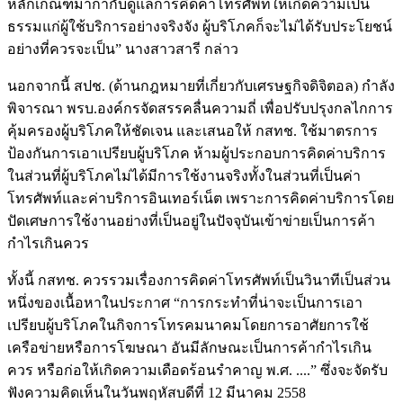
หลักเกณฑ์มากำกับดูแลการคิดค่าโทรศัพท์ให้เกิดความเป็น
ธรรมแก่ผู้ใช้บริการอย่างจริงจัง ผู้บริโภคก็จะไม่ได้รับประโยชน์
อย่างที่ควรจะเป็น” นางสาวสารี กล่าว
นอกจากนี้ สปช. (ด้านกฎหมายที่เกี่ยวกับเศรษฐกิจดิจิตอล) กำลัง
พิจารณา พรบ.องค์กรจัดสรรคลื่นความถี่ เพื่อปรับปรุงกลไกการ
คุ้มครองผู้บริโภคให้ชัดเจน และเสนอให้ กสทช. ใช้มาตรการ
ป้องกันการเอาเปรียบผู้บริโภค ห้ามผู้ประกอบการคิดค่าบริการ
ในส่วนที่ผู้บริโภคไม่ได้มีการใช้งานจริงทั้งในส่วนที่เป็นค่า
โทรศัพท์และค่าบริการอินเทอร์เน็ต เพราะการคิดค่าบริการโดย
ปัดเศษการใช้งานอย่างที่เป็นอยู่ในปัจจุบันเข้าข่ายเป็นการค้า
กำไรเกินควร
ทั้งนี้ กสทช. ควรรวมเรื่องการคิดค่าโทรศัพท์เป็นวินาทีเป็นส่วน
หนึ่งของเนื้อหาในประกาศ “การกระทำที่น่าจะเป็นการเอา
เปรียบผู้บริโภคในกิจการโทรคมนาคมโดยการอาศัยการใช้
เครือข่ายหรือการโฆษณา อันมีลักษณะเป็นการค้ากำไรเกิน
ควร หรือก่อให้เกิดความเดือดร้อนรำคาญ พ.ศ. ....” ซึ่งจะจัดรับ
ฟังความคิดเห็นในวันพฤหัสบดีที่ 12 มีนาคม 2558