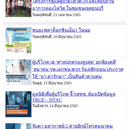
โครงการดูแลผู้ป่วยโควิด-19 และสอบถาม
อาการลองโควิด ในชุมชนเขตธนบุรี
วันพฤหัสบดี, 21 เมษายน 2565
พบอะฟลาท็อกซินเอ็ม1 ในนม
วันพฤหัสบดี, 16 มิถุนายน 2565
ผู้บริโภค เฮ ‘ศาลปกครองสูงสุด’ ยกฟ้องคดี
‘สมาคม รพ.เอกชน-พวก ร้องเพิกถอน ประกาศ
ให้ “ยา-ค่ารักษา” เป็นสินค้าควบคุม
วันพุธ, 15 มิถุนายน 2565
มูลนิธิเพื่อผู้บริโภค จี้ กสทช. ต้องเปิดข้อมูล
TRUE – DTAC
วันอังคาร, 14 มิถุนายน 2565
จับตา มหากาพย์ 2 ค่ายยักษ์โทรคมนาคม