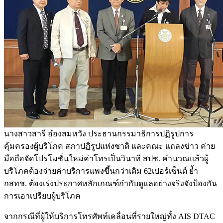
นางสาวสารี อ๋องสมหวัง ประธานกรรมาธิการปฏิรูปการ
คุ้มครองผู้บริโภค สภาปฏิรูปแห่งชาติ และคณะ แถลงข่าว ค่าย
มือถือจัดโปรโมชั่นใหม่ค่าโทรเป็นวินาที สปช. คำนวณแล้วผู้
บริโภคต้องจ่ายค่าบริการแพงขึ้นกว่าเดิม 62เปอร์เซ็นต์ ย้ำ
กสทช. ต้องเร่งประกาศหลักเกณฑ์กำกับดูแลอย่างจริงจังป้องกัน
การเอาเปรียบผู้บริโภค
จากกรณีที่ผู้ให้บริการโทรศัพท์เคลื่อนที่รายใหญ่ทั้ง AIS DTAC