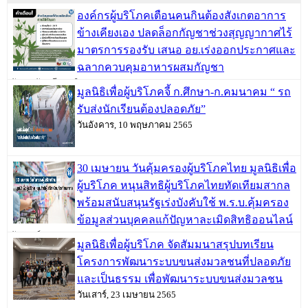
องค์กรผู้บริโภคเตือนคนกินต้องสังเกตอาการ
ข้างเคียงเอง ปลดล็อกกัญชาช่วงสุญญากาศไร้
มาตรการรองรับ เสนอ อย.เร่งออกประกาศและ
ฉลากควบคุมอาหารผสมกัญชา
วันพฤหัสบดี, 09 มิถุนายน 2565
มูลนิธิเพื่อผู้บริโภคจี้ ก.ศึกษา-ก.คมนาคม “ รถ
รับส่งนักเรียนต้องปลอดภัย”
วันอังคาร, 10 พฤษภาคม 2565
30 เมษายน วันคุ้มครองผู้บริโภคไทย มูลนิธิเพื่อ
ผู้บริโภค หนุนสิทธิผู้บริโภคไทยทัดเทียมสากล
พร้อมสนับสนุนรัฐเร่งบังคับใช้ พ.ร.บ.คุ้มครอง
ข้อมูลส่วนบุคคลแก้ปัญหาละเมิดสิทธิออนไลน์
วันเสาร์, 30 เมษายน 2565
มูลนิธิเพื่อผู้บริโภค จัดสัมมนาสรุปบทเรียน
โครงการพัฒนาระบบขนส่งมวลชนที่ปลอดภัย
และเป็นธรรม เพื่อพัฒนาระบบขนส่งมวลชน
วันเสาร์, 23 เมษายน 2565