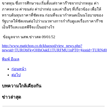
ขาดทุน ซึ่งการศึกษาจะเริ่มตั้งแต่ราคาก๊าซจากปากหลุม ค่า
ภาคหลวง ค่าขนส่ง ค่าปากท่อ และค่าอื่นๆ ที่เกี่ยวข้อง เพื่อให้
ทราบต้นทุนราคาที่ชัดเจน ก่อนที่จะมากำหนดเป็นนโยบายของ
รัฐบาลให้ชัดเจนต่อไปว่าแนวทางการกำกับดูแลเรื่องราคาก๊าซ
เอ็นจีวีและแอลพีจีจะเป็นอย่างไร
ข้อมูลจาก นสพ.ข่าวสด 09/01/52
http://www.matichon.co.th/khaosod/view_news.php?
newsid=TURObFkyOHhOakE1TURFMU1nPT0=§ionid=TURNd
พิมพ์
อีเมล
ก่อนหน้า
ต่อไป
บทความใกล้เคียงกัน
ข่าวล่าสุด