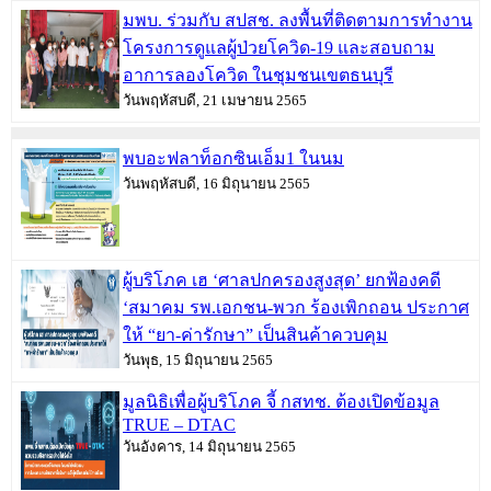
มพบ. ร่วมกับ สปสช. ลงพื้นที่ติดตามการทำงาน
โครงการดูแลผู้ป่วยโควิด-19 และสอบถาม
อาการลองโควิด ในชุมชนเขตธนบุรี
วันพฤหัสบดี, 21 เมษายน 2565
พบอะฟลาท็อกซินเอ็ม1 ในนม
วันพฤหัสบดี, 16 มิถุนายน 2565
ผู้บริโภค เฮ ‘ศาลปกครองสูงสุด’ ยกฟ้องคดี
‘สมาคม รพ.เอกชน-พวก ร้องเพิกถอน ประกาศ
ให้ “ยา-ค่ารักษา” เป็นสินค้าควบคุม
วันพุธ, 15 มิถุนายน 2565
มูลนิธิเพื่อผู้บริโภค จี้ กสทช. ต้องเปิดข้อมูล
TRUE – DTAC
วันอังคาร, 14 มิถุนายน 2565