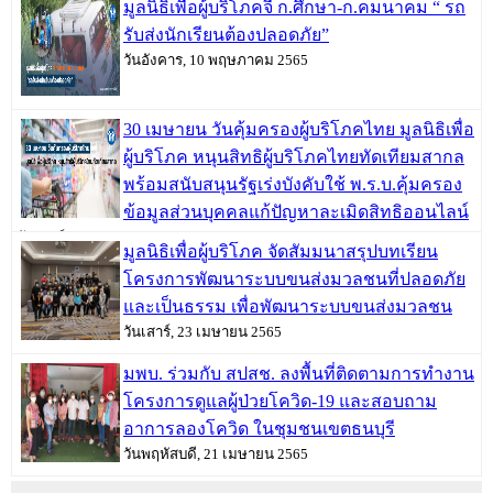
มูลนิธิเพื่อผู้บริโภคจี้ ก.ศึกษา-ก.คมนาคม “ รถ
รับส่งนักเรียนต้องปลอดภัย”
วันอังคาร, 10 พฤษภาคม 2565
30 เมษายน วันคุ้มครองผู้บริโภคไทย มูลนิธิเพื่อ
ผู้บริโภค หนุนสิทธิผู้บริโภคไทยทัดเทียมสากล
พร้อมสนับสนุนรัฐเร่งบังคับใช้ พ.ร.บ.คุ้มครอง
ข้อมูลส่วนบุคคลแก้ปัญหาละเมิดสิทธิออนไลน์
วันเสาร์, 30 เมษายน 2565
มูลนิธิเพื่อผู้บริโภค จัดสัมมนาสรุปบทเรียน
โครงการพัฒนาระบบขนส่งมวลชนที่ปลอดภัย
และเป็นธรรม เพื่อพัฒนาระบบขนส่งมวลชน
วันเสาร์, 23 เมษายน 2565
มพบ. ร่วมกับ สปสช. ลงพื้นที่ติดตามการทำงาน
โครงการดูแลผู้ป่วยโควิด-19 และสอบถาม
อาการลองโควิด ในชุมชนเขตธนบุรี
วันพฤหัสบดี, 21 เมษายน 2565