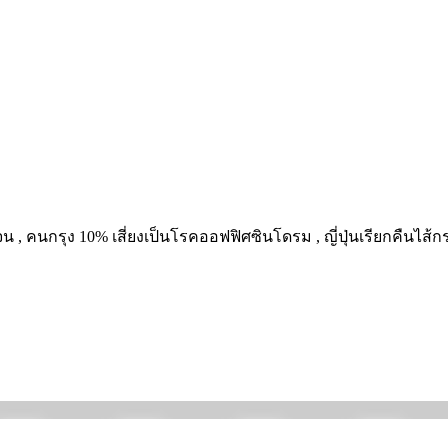
กจน , คนกรุง 10% เสี่ยงเป็นโรคออฟฟิศซินโดรม , ญี่ปุ่นเรียกคืนไส