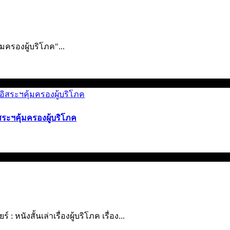
ครองผู้บริ­โภค"...
สระฯคุ้มครองผู้บริโภค
 หนังสั้นเล่าเรื่องผู้บริโภค เรื่อง...