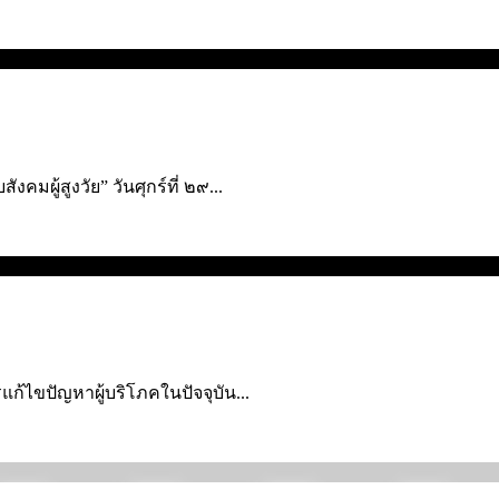
มผู้สูงวัย” วันศุกร์ที่ ๒๙...
ก้ไขปัญหาผู้บริโภคใ­นปัจจุบัน...