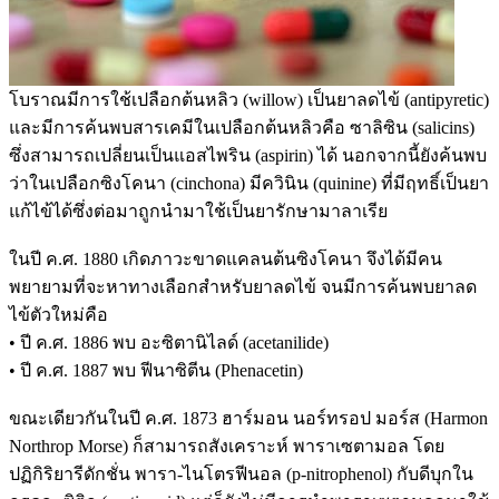
โบราณมีการใช้เปลือกต้นหลิว (willow) เป็นยาลดไข้ (antipyretic)
และมีการค้นพบสารเคมีในเปลือกต้นหลิวคือ ซาลิซิน (salicins)
ซึ่งสามารถเปลี่ยนเป็นแอสไพริน (aspirin) ได้ นอกจากนี้ยังค้นพบ
ว่าในเปลือกซิงโคนา (cinchona) มีควินิน (quinine) ที่มีฤทธิ์เป็นยา
แก้ไข้ได้ซึ่งต่อมาถูกนำมาใช้เป็นยารักษามาลาเรีย
ในปี ค.ศ. 1880 เกิดภาวะขาดแคลนต้นซิงโคนา จึงได้มีคน
พยายามที่จะหาทางเลือกสำหรับยาลดไข้ จนมีการค้นพบยาลด
ไข้ตัวใหม่คือ
• ปี ค.ศ. 1886 พบ อะซิตานิไลด์ (acetanilide)
• ปี ค.ศ. 1887 พบ ฟีนาซิตีน (Phenacetin)
ขณะเดียวกันในปี ค.ศ. 1873 ฮาร์มอน นอร์ทรอป มอร์ส (Harmon
Northrop Morse) ก็สามารถสังเคราะห์ พาราเซตามอล โดย
ปฏิกิริยารีดักชั่น พารา-ไนโตรฟีนอล (p-nitrophenol) กับดีบุกใน