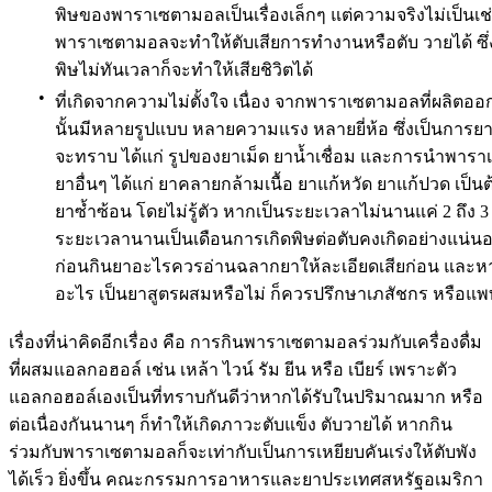
พิษของพาราเซตามอลเป็นเรื่องเล็กๆ แต่ความจริงไม่เป็นเช
พาราเซตามอลจะทำให้ตับเสียการทำงานหรือตับ วายได้ ซึ่
พิษไม่ทันเวลาก็จะทำให้เสียชิวิตได้
•
ที่เกิดจากความไม่ตั้งใจ เนื่อง จากพาราเซตามอลที่ผลิตออ
นั้นมีหลายรูปแบบ หลายความแรง หลายยี่ห้อ ซึ่งเป็นการย
จะทราบ ได้แก่ รูปของยาเม็ด ยาน้ำเชื่อม และการนำพา
ยาอื่นๆ ได้แก่ ยาคลายกล้ามเนื้อ ยาแก้หวัด ยาแก้ปวด เป็น
ยาซ้ำซ้อน โดยไม่รู้ตัว หากเป็นระยะเวลาไม่นานแค่ 2 ถึง 
ระยะเวลานานเป็นเดือนการเกิดพิษต่อตับคงเกิดอย่างแน่นอน 
ก่อนกินยาอะไรควรอ่านฉลากยาให้ละเอียดเสียก่อน และหา
อะไร เป็นยาสูตรผสมหรือไม่ ก็ควรปรึกษาเภสัชกร หรือแพทย
เรื่องที่น่าคิดอีกเรื่อง คือ การกินพาราเซตามอลร่วมกับเครื่องดื่ม
ที่ผสมแอลกอฮอล์ เช่น เหล้า ไวน์ รัม ยีน หรือ เบียร์ เพราะตัว
แอลกอฮอล์เองเป็นที่ทราบกันดีว่าหากได้รับในปริมาณมาก หรือ
ต่อเนื่องกันนานๆ ก็ทำให้เกิดภาวะตับแข็ง ตับวายได้ หากกิน
ร่วมกับพาราเซตามอลก็จะเท่ากับเป็นการเหยียบคันเร่งให้ตับพัง
ได้เร็ว ยิ่งขึ้น คณะกรรมการอาหารและยาประเทศสหรัฐอเมริกา