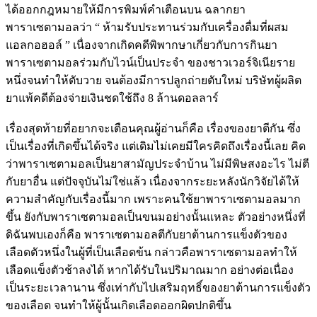
ได้ออกกฎหมายให้มีการพิมพ์คำเตือนบน ฉลากยา
พาราเซตามอลว่า “ ห้ามรับประทานร่วมกับเครื่องดื่มที่ผสม
แอลกอฮอล์ ” เนื่องจากเกิดคดีพิพากษาเกี่ยวกับการกินยา
พาราเซตามอลร่วมกับไวน์เป็นประจำ ของชาวเวอร์จิเนียราย
หนึ่งจนทำให้ตับวาย จนต้องมีการปลูกถ่ายตับใหม่ บริษัทผู้ผลิต
ยาแพ้คดีต้องจ่ายเงินชดใช้ถึง 8 ล้านดอลลาร์
เรื่องสุดท้ายที่อยากจะเตือนคุณผู้อ่านก็คือ เรื่องของยาตีกัน ซึ่ง
เป็นเรื่องที่เกิดขึ้นได้จริง แต่เดิมไม่เคยมีใครคิดถึงเรื่องนี้เลย คิด
ว่าพาราเซตามอลเป็นยาสามัญประจำบ้าน ไม่มีพิษสงอะไร ไม่ตี
กับยาอื่น แต่ปัจจุบันไม่ใช่แล้ว เนื่องจากระยะหลังนักวิจัยได้ให้
ความสำคัญกับเรื่องนี้มาก เพราะคนใช้ยาพาราเซตามอลมาก
ขึ้น ยังกับพาราเซตามอลเป็นขนมอย่างนั้นแหละ ตัวอย่างหนึ่งที่
ดิฉันพบเองก็คือ พาราเซตามอลตีกับยาต้านการแข็งตัวของ
เลือดตัวหนึ่งในผู้ที่เป็นเลือดข้น กล่าวคือพาราเซตามอลทำให้
เลือดแข็งตัวช้าลงได้ หากได้รับในปริมาณมาก อย่างต่อเนื่อง
เป็นระยะเวลานาน ซึ่งเท่ากับไปเสริมฤทธิ์ของยาต้านการแข็งตัว
ของเลือด จนทำให้ผู้นั้นเกิดเลือดออกผิดปกติขึ้น