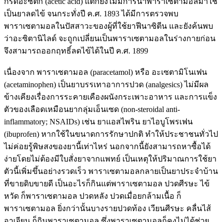
กรดอะซิติก (acetic acid) แต่ก็ยังไม่มีการนำพาราเซตามอลมาใช้
เป็นยาลดไข้ จนกระทั่งปี ค.ศ. 1893 ได้มีการตรวจพบ
พาราเซตามอลในปัสสาวะของผู้ที่ใช้ยาฟีนาซิตีน และยังค้นพบ
ว่าอะซิตานิไลด์ จะถูกเปลี่ยนเป็นพาราเซตามอลในร่างกายก่อน
จึงสามารถออกฤทธิ์ลดไข้ได้ในปี ค.ศ. 1899
เนื่องจาก พาราเซตามอล (paracetamol) หรือ อะเซตามิโนเฟน
(acetaminophen) เป็นยาบรรเทาอาการปวด (analgesics) ไม่มีผล
ข้างเคียงเรื่องการระคายเคืองผนังกระเพาะอาหาร และการแข็ง
ตัวของเลือดเหมือนยากลุ่มเอ็นเซด (non-steroidal anti-
inflammatory; NSAIDs) เช่น ยาแอสไพริน ยาไอบูโพรเฟน
(ibuprofen) หากใช้ในขนาดการรักษาปกติ ทำให้ประชาชนทั่วไป
ไม่ค่อยรู้พิษสงของยานี้เท่าไหร่ นอกจากนี้ยังสามารถหาซื้อได้
ง่ายโดยไม่ต้องมีใบสั่งยาจากแพทย์ เป็นเหตุให้ปริมาณการใช้ยา
ตัวนี้เพิ่มขึ้นอย่างรวดเร็ว พาราเซตามอลกลายเป็นยาประจำบ้าน
ที่ขายดิบขายดี เป็นอะไรก็กินแต่พาราเซตามอล ปวดศีรษะ ไข้
หวัด ก็พาราเซตามอล ปวดหลัง ปวดเมื่อยกล้ามเนื้อ ก็
พาราเซตามอล ยิ่งกว่านั้นบางรายปวดท้อง เวียนศีรษะ คลื่นไส้
อาเจียน ก็กินพาราเซตามอล ซึ่งพาราเซตามอลก็คงไม่ได้ช่วย