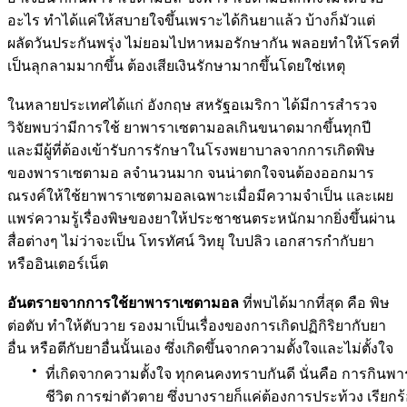
อะไร ทำได้แค่ให้สบายใจขึ้นเพราะได้กินยาแล้ว บ้างก็มัวแต่
ผลัดวันประกันพรุ่ง ไม่ยอมไปหาหมอรักษากัน พลอยทำให้โรคที่
เป็นลุกลามมากขึ้น ต้องเสียเงินรักษามากขึ้นโดยใช่เหตุ
ในหลายประเทศได้แก่ อังกฤษ สหรัฐอเมริกา ได้มีการสำรวจ
วิจัยพบว่ามีการใช้ ยาพาราเซตามอลเกินขนาดมากขึ้นทุกปี
และมีผู้ที่ต้องเข้ารับการรักษาในโรงพยาบาลจากการเกิดพิษ
ของพาราเซตามอ ลจำนวนมาก จนน่าตกใจจนต้องออกมาร
ณรงค์ให้ใช้ยาพาราเซตามอลเฉพาะเมื่อมีความจำเป็น และเผย
แพร่ความรู้เรื่องพิษของยาให้ประชาชนตระหนักมากยิ่งขึ้นผ่าน
สื่อต่างๆ ไม่ว่าจะเป็น โทรทัศน์ วิทยุ ใบปลิว เอกสารกำกับยา
หรืออินเตอร์เน็ต
อันตรายจากการใช้ยาพาราเซตามอล
ที่พบได้มากที่สุด คือ พิษ
ต่อตับ ทำให้ตับวาย รองมาเป็นเรื่องของการเกิดปฏิกิริยากับยา
อื่น หรือตีกับยาอื่นนั้นเอง ซึ่งเกิดขึ้นจากความตั้งใจและไม่ตั้งใจ
•
ที่เกิดจากความตั้งใจ ทุกคนคงทราบกันดี นั่นคือ การกิ
ชีวิต การฆ่าตัวตาย ซึ่งบางรายก็แค่ต้องการประท้วง เรียก