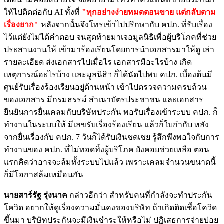
ให้ไปติดต่อกับ AI ทั้งที่
"ทุกอย่างง่ายหมดตอนขาย แต่กลับตาม
เรื่องยาก"
หลังจากนั้นจึงโทรเข้าไปปรึกษากับ คปภ. ที่รับเรื่อง
ไว้แต่ยังไม่ได้คำตอบ จนสุดท้ายมาเจอมูลนิธิเพื่อผู้บริโภคที่ช่วย
ประสานงานให้ เข้ามาร้องเรียนโดยการนำเอกสารมาให้ดู เล่า
รายละเอียด ส่งเอกสารไปเมื่อไร เอกสารมีอะไรบ้าง เกิด
เหตุการณ์อะไรบ้าง และมูลนิธิฯ ก็ได้นัดไปพบ คปภ. เบื้องต้นมี
ศูนย์รับเรื่องร้องเรียนอยู่ด้านหน้า เข้าไปตรวจความครบถ้วน
ของเอกสาร มีกรมธรรม์ สำเนาบัตรประชาชน และเอกสาร
ยืนยันการยื่นเคลมกับบริษัทประกัน พอรับเรื่องเข้าระบบ คปภ. ก็
ทำงานในระบบให้ มีเลขรับเรื่องร้องเรียน แล้วก็ใบกำกับ หลัง
จากยื่นเรื่องกับ คปภ. 7 วันก็ได้รับเงินชดเชย รู้สึกพึงพอใจกับการ
ทำงานของ คปภ. ที่ไม่ทอดทิ้งผู้บริโภค ยังคอยช่วยเหลือ ตอน
แรกคิดว่าอาจจะล้มทั้งระบบไปแล้ว เพราะเคลมจำนวนขนาดนี้
ก็มีโอกาสล้มเหมือนกัน
นายสาร์รัฐ รุ่งนาค
กล่าวอีกว่า สำหรับคนที่กำลังจะทำประกัน
โควิด อยากให้ดูเรื่องความมั่นคงของบริษัท ถ้าเกิดติดเชื้อโควิด
ขึ้นมา บริษัทประกันจะมีเงินชำระให้หรือไม่ ปฏิเสธการจ่ายบ่อย