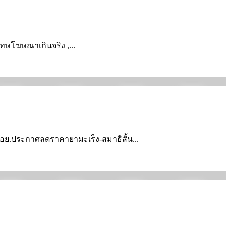
มโทษโฆษณาเกินจริง ,...
ย , อย.ประกาศลดราคายามะเร็ง-สมาธิสั้น...