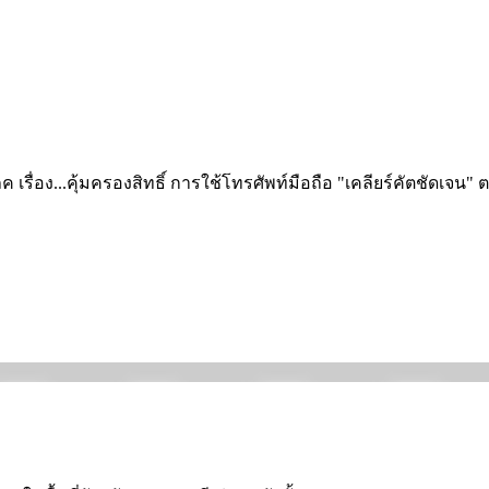
ค เรื่อง...คุ้มครองสิทธิ์ การใช้โทรศัพท์มือถือ "เคลียร์คัตชัดเจน" 