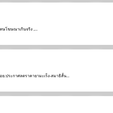
มโทษโฆษณาเกินจริง ,...
ย , อย.ประกาศลดราคายามะเร็ง-สมาธิสั้น...