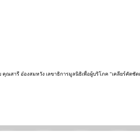
ย คุณสารี อ๋องสมหวัง เลขาธิการมูลนิธิเพื่อผู้บริโภค "เคลียร์ค