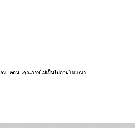
ัตชัดเจน" ตอน...คุณภาพไม่เป็นไปตามโฆษณา