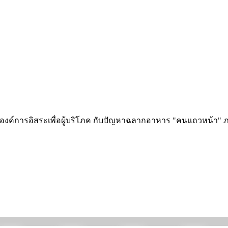
ริโภค องค์การอิสระเพื่อผู้บริโภค กับปัญหาฉลากอาหาร "คนแถวหน้า