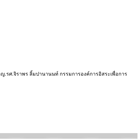
" ภญ.รศ.จิราพร ลิ้มปานานนท์ กรรมการองค์การอิสระเพื่อการ