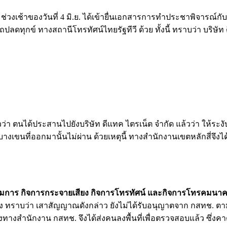
 ช่วงเช้าของวันที่ 4 มิ.ย. ได้เข้ายื่นเอกสารการทำประชาพิจารณ์
ถปลดทุกข์ ทางสถานีโทรทัศน์ไทยรัฐทีวี ด้วย ทั้งนี้ ทราบว่า บร
ว่า ตนได้ประสานไปยังบริษัท ดีแทค ไตรเน็ต จำกัด แล้วว่า ให้ระง
ที่ออกมานั้นไม่ผ่าน ด้วยเหตุนี้ ทางสำนักงานเขตหลักสี่จึงได้เข
มการ กิจการกระจายเสียง กิจการโทรทัศน์ และกิจการโทรคมนาค
้อง ทราบว่า เสาสัญญาณดังกล่าว ยังไม่ได้รับอนุญาตจาก กสทช. ตา
ว ซึ่งทางสำนักงาน กสทช. จึงได้ส่งคนลงพื้นที่เพื่อตรวจสอบแล้ว ซึ