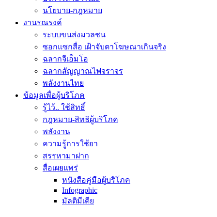
นโยบาย-กฎหมาย
งานรณรงค์
ระบบขนส่งมวลชน
ซอกแซกสื่อ เฝ้าจับตาโฆษณาเกินจริง
ฉลากจีเอ็มโอ
ฉลากสัญญาณไฟจราจร
พลังงานไทย
ข้อมูลเพื่อผู้บริโภค
รู้ไว้.. ใช้สิทธิ์
กฎหมาย-สิทธิผู้บริโภค
พลังงาน
ความรู้การใช้ยา
สรรหามาฝาก
สื่อเผยแพร่
หนังสือคู่มือผู้บริโภค
Infographic
มัลติมีเดีย