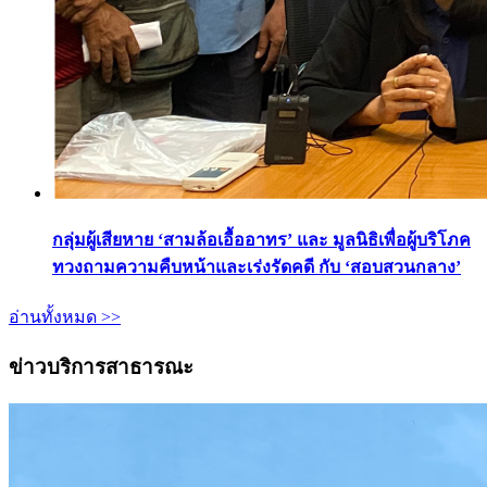
กลุ่มผู้เสียหาย ‘สามล้อเอื้ออาทร’ และ มูลนิธิเพื่อผู้บริโภค
ทวงถามความคืบหน้าและเร่งรัดคดี กับ ‘สอบสวนกลาง’
อ่านทั้งหมด >>
ข่าวบริการสาธารณะ