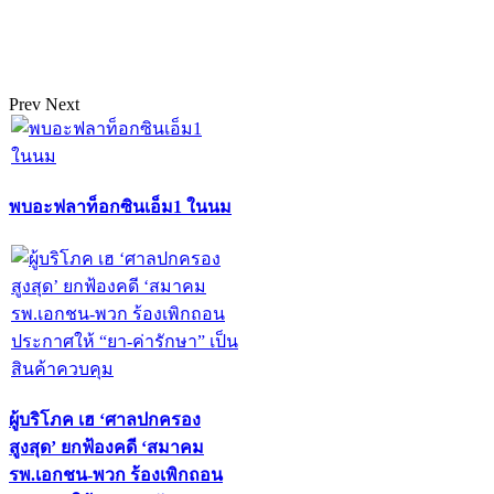
Prev
Next
พบอะฟลาท็อกซินเอ็ม1 ในนม
ผู้บริโภค เฮ ‘ศาลปกครอง
สูงสุด’ ยกฟ้องคดี ‘สมาคม
รพ.เอกชน-พวก ร้องเพิกถอน