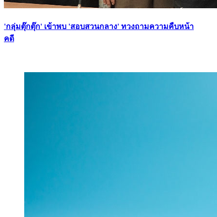
'กลุ่มตุ๊กตุ๊ก' เข้าพบ 'สอบสวนกลาง' ทวงถามความคืบหน้า
คดี