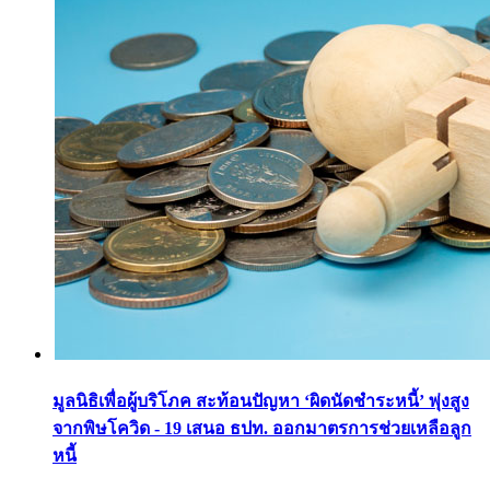
มูลนิธิเพื่อผู้บริโภค สะท้อนปัญหา ‘ผิดนัดชำระหนี้’ พุ่งสูง
จากพิษโควิด - 19 เสนอ ธปท. ออกมาตรการช่วยเหลือลูก
หนี้