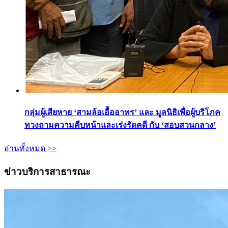
กลุ่มผู้เสียหาย ‘สามล้อเอื้ออาทร’ และ มูลนิธิเพื่อผู้บริโภค
ทวงถามความคืบหน้าและเร่งรัดคดี กับ ‘สอบสวนกลาง’
อ่านทั้งหมด >>
ข่าวบริการสาธารณะ