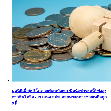
มูลนิธิเพื่อผู้บริโภค สะท้อนปัญหา ‘ผิดนัดชำระหนี้’ พุ่งสูง
จากพิษโควิด - 19 เสนอ ธปท. ออกมาตรการช่วยเหลือลูก
หนี้