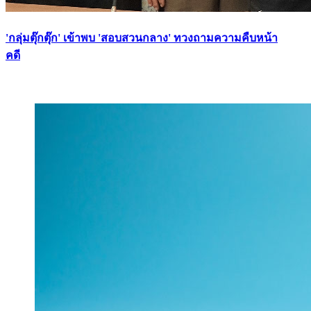
'กลุ่มตุ๊กตุ๊ก' เข้าพบ 'สอบสวนกลาง' ทวงถามความคืบหน้า
คดี