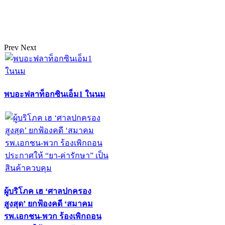
Prev
Next
พบอะฟลาท็อกซินเอ็ม1 ในนม
ผู้บริโภค เฮ ‘ศาลปกครอง
สูงสุด’ ยกฟ้องคดี ‘สมาคม
รพ.เอกชน-พวก ร้องเพิกถอน