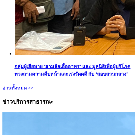
กลุ่มผู้เสียหาย ‘สามล้อเอื้ออาทร’ และ มูลนิธิเพื่อผู้บริโภค
ทวงถามความคืบหน้าและเร่งรัดคดี กับ ‘สอบสวนกลาง’
อ่านทั้งหมด >>
ข่าวบริการสาธารณะ