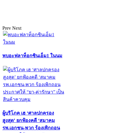
Prev
Next
พบอะฟลาท็อกซินเอ็ม1 ในนม
ผู้บริโภค เฮ ‘ศาลปกครอง
สูงสุด’ ยกฟ้องคดี ‘สมาคม
รพ.เอกชน-พวก ร้องเพิกถอน