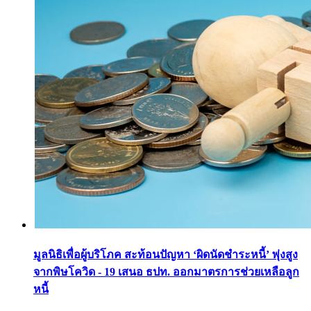
มูลนิธิเพื่อผู้บริโภค สะท้อนปัญหา ‘ผิดนัดชำระหนี้’ พุ่งสูง
จากพิษโควิด - 19 เสนอ ธปท. ออกมาตรการช่วยเหลือลูก
หนี้