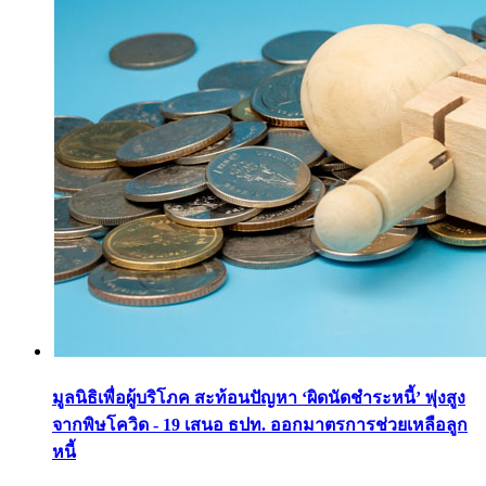
มูลนิธิเพื่อผู้บริโภค สะท้อนปัญหา ‘ผิดนัดชำระหนี้’ พุ่งสูง
จากพิษโควิด - 19 เสนอ ธปท. ออกมาตรการช่วยเหลือลูก
หนี้