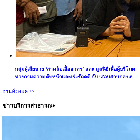
กลุ่มผู้เสียหาย ‘สามล้อเอื้ออาทร’ และ มูลนิธิเพื่อผู้บริโภค
ทวงถามความคืบหน้าและเร่งรัดคดี กับ ‘สอบสวนกลาง’
อ่านทั้งหมด >>
ข่าวบริการสาธารณะ