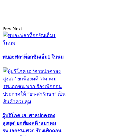
Prev
Next
พบอะฟลาท็อกซินเอ็ม1 ในนม
ผู้บริโภค เฮ ‘ศาลปกครอง
สูงสุด’ ยกฟ้องคดี ‘สมาคม
รพ.เอกชน-พวก ร้องเพิกถอน