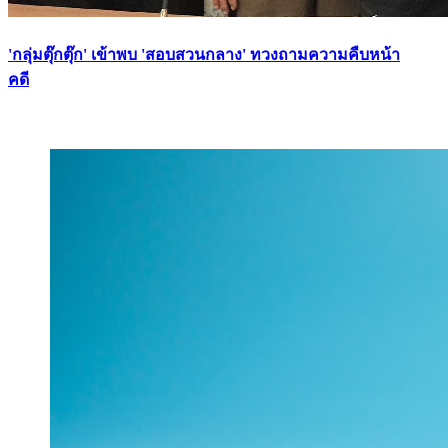
'กลุ่มตุ๊กตุ๊ก' เข้าพบ 'สอบสวนกลาง' ทวงถามความคืบหน้า
คดี