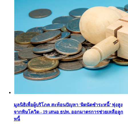
มูลนิธิเพื่อผู้บริโภค สะท้อนปัญหา ‘ผิดนัดชำระหนี้’ พุ่งสูง
จากพิษโควิด - 19 เสนอ ธปท. ออกมาตรการช่วยเหลือลูก
หนี้