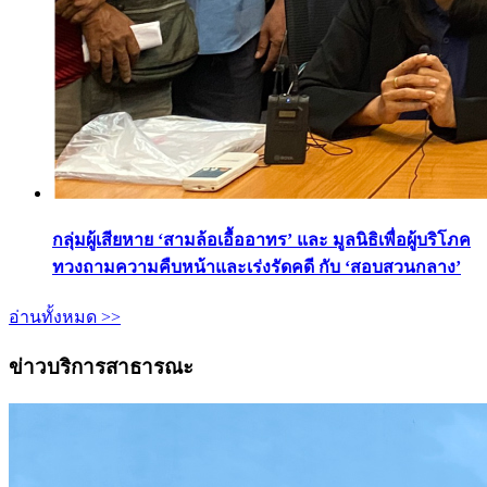
กลุ่มผู้เสียหาย ‘สามล้อเอื้ออาทร’ และ มูลนิธิเพื่อผู้บริโภค
ทวงถามความคืบหน้าและเร่งรัดคดี กับ ‘สอบสวนกลาง’
อ่านทั้งหมด >>
ข่าวบริการสาธารณะ