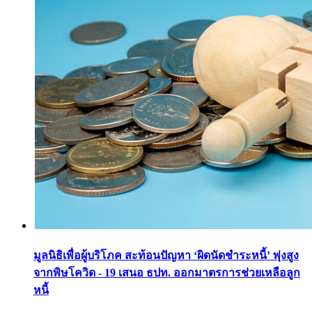
มูลนิธิเพื่อผู้บริโภค สะท้อนปัญหา ‘ผิดนัดชำระหนี้’ พุ่งสูง
จากพิษโควิด - 19 เสนอ ธปท. ออกมาตรการช่วยเหลือลูก
หนี้