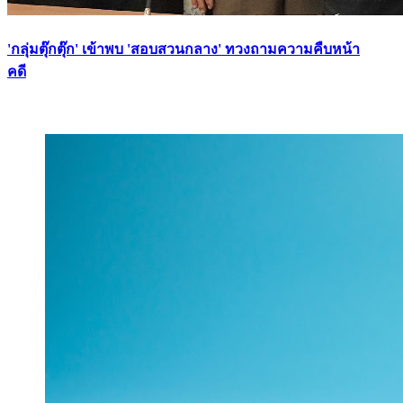
'กลุ่มตุ๊กตุ๊ก' เข้าพบ 'สอบสวนกลาง' ทวงถามความคืบหน้า
คดี