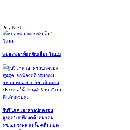
Prev
Next
พบอะฟลาท็อกซินเอ็ม1 ในนม
ผู้บริโภค เฮ ‘ศาลปกครอง
สูงสุด’ ยกฟ้องคดี ‘สมาคม
รพ.เอกชน-พวก ร้องเพิกถอน