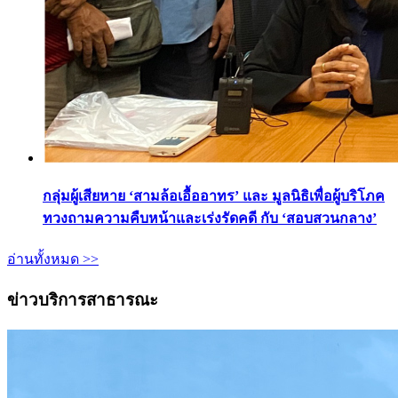
กลุ่มผู้เสียหาย ‘สามล้อเอื้ออาทร’ และ มูลนิธิเพื่อผู้บริโภค
ทวงถามความคืบหน้าและเร่งรัดคดี กับ ‘สอบสวนกลาง’
อ่านทั้งหมด >>
ข่าวบริการสาธารณะ