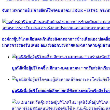
จับตา มหากาพย์ 2 ค่ายยักษ์โทรคมนาคม TRUE + DTAC กระทบ
องค์กรผู้บริโภคเตือนคนกินต้องสังเกตอาการข้างเคียงเอง ปลดล
มาตรการรองรับ เสนอ อย.เร่งออกประกาศและฉลากควบคุมอา
มูลนิธิเพื่อผู้บริโภคจี้ ก.ศึกษา-ก.คมนาคม “ รถรับส่งนักเร
มูลนิธิเพื่อผู้บริโภคเผยผู้เสียหายคดีฟ้องกระทะโคเรียคิงโ