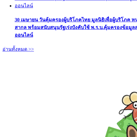
30 เมษายน วันคุ้มครองผู้บริโภคไทย มูลนิธิเพื่อผู้บริโภค ห
สากล พร้อมสนับสนุนรัฐเร่งบังคับใช้ พ.ร.บ.คุ้มครองข้อมู
ออนไลน์
อ่านทั้งหมด >>