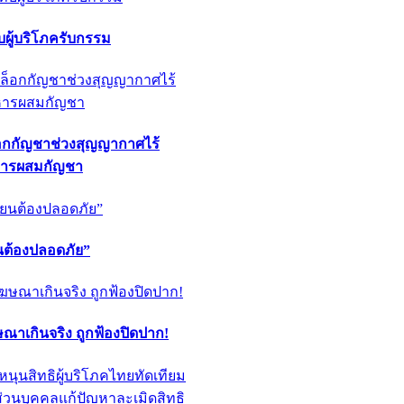
ผู้บริโภครับกรรม
็อกกัญชาช่วงสุญญากาศไร้
หารผสมกัญชา
ียนต้องปลอดภัย”
ฆษณาเกินจริง ถูกฟ้องปิดปาก!