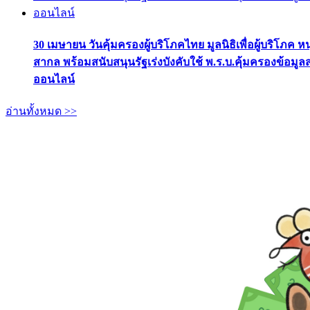
30 เมษายน วันคุ้มครองผู้บริโภคไทย มูลนิธิเพื่อผู้บริโภค ห
สากล พร้อมสนับสนุนรัฐเร่งบังคับใช้ พ.ร.บ.คุ้มครองข้อมู
ออนไลน์
อ่านทั้งหมด >>