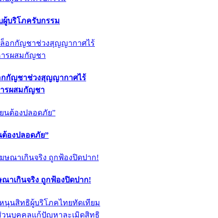
ผู้บริโภครับกรรม
็อกกัญชาช่วงสุญญากาศไร้
หารผสมกัญชา
ียนต้องปลอดภัย”
ฆษณาเกินจริง ถูกฟ้องปิดปาก!