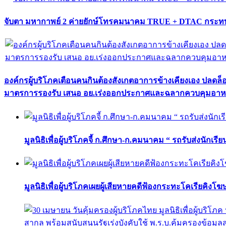
จับตา มหากาพย์ 2 ค่ายยักษ์โทรคมนาคม TRUE + DTAC กระทบ
องค์กรผู้บริโภคเตือนคนกินต้องสังเกตอาการข้างเคียงเอง ปลดล
มาตรการรองรับ เสนอ อย.เร่งออกประกาศและฉลากควบคุมอา
มูลนิธิเพื่อผู้บริโภคจี้ ก.ศึกษา-ก.คมนาคม “ รถรับส่งนักเร
มูลนิธิเพื่อผู้บริโภคเผยผู้เสียหายคดีฟ้องกระทะโคเรียคิงโ