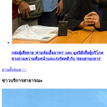
กลุ่มผู้เสียหาย ‘สามล้อเอื้ออาทร’ และ มูลนิธิเพื่อผู้บริโภค
ทวงถามความคืบหน้าและเร่งรัดคดี กับ ‘สอบสวนกลาง’
อ่านทั้งหมด >>
ข่าวบริการสาธารณะ