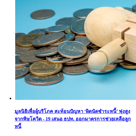
มูลนิธิเพื่อผู้บริโภค สะท้อนปัญหา ‘ผิดนัดชำระหนี้’ พุ่งสูง
จากพิษโควิด - 19 เสนอ ธปท. ออกมาตรการช่วยเหลือลูก
หนี้