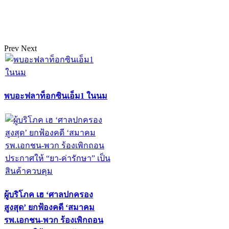
Prev
Next
พบอะฟลาท็อกซินเอ็ม1 ในนม
ผู้บริโภค เฮ ‘ศาลปกครอง
สูงสุด’ ยกฟ้องคดี ‘สมาคม
รพ.เอกชน-พวก ร้องเพิกถอน