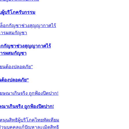
ผู้บริโภครับกรรม
็อกกัญชาช่วงสุญญากาศไร้
หารผสมกัญชา
ียนต้องปลอดภัย”
ฆษณาเกินจริง ถูกฟ้องปิดปาก!