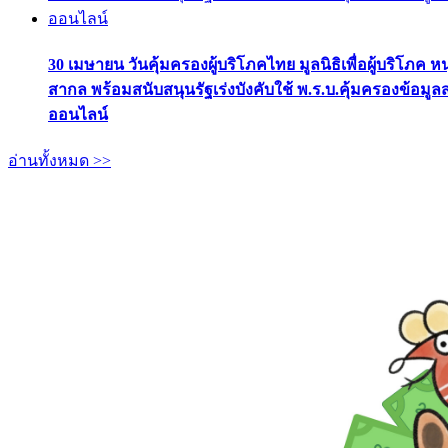
30 เมษายน วันคุ้มครองผู้บริโภคไทย มูลนิธิเพื่อผู้บริโภค ห
สากล พร้อมสนับสนุนรัฐเร่งบังคับใช้ พ.ร.บ.คุ้มครองข้อมู
ออนไลน์
อ่านทั้งหมด >>