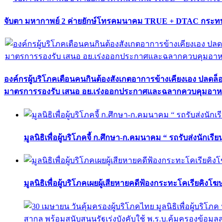
จับตา มหากาพย์ 2 ค่ายยักษ์โทรคมนาคม TRUE + DTAC กระทบ
องค์กรผู้บริโภคเตือนคนกินต้องสังเกตอาการข้างเคียงเอง ปลดล
มาตรการรองรับ เสนอ อย.เร่งออกประกาศและฉลากควบคุมอา
มูลนิธิเพื่อผู้บริโภคจี้ ก.ศึกษา-ก.คมนาคม “ รถรับส่งนักเร
มูลนิธิเพื่อผู้บริโภคเผยผู้เสียหายคดีฟ้องกระทะโคเรียคิงโ