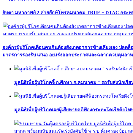
จับตา มหากาพย์ 2 ค่ายยักษ์โทรคมนาคม TRUE + DTAC กระทบ
องค์กรผู้บริโภคเตือนคนกินต้องสังเกตอาการข้างเคียงเอง ปลดล
มาตรการรองรับ เสนอ อย.เร่งออกประกาศและฉลากควบคุมอา
มูลนิธิเพื่อผู้บริโภคจี้ ก.ศึกษา-ก.คมนาคม “ รถรับส่งนักเร
มูลนิธิเพื่อผู้บริโภคเผยผู้เสียหายคดีฟ้องกระทะโคเรียคิงโ