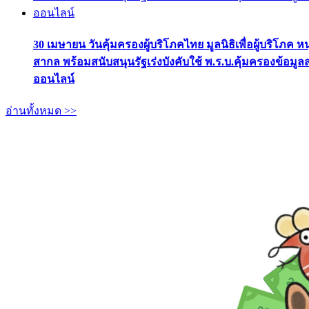
30 เมษายน วันคุ้มครองผู้บริโภคไทย มูลนิธิเพื่อผู้บริโภค ห
สากล พร้อมสนับสนุนรัฐเร่งบังคับใช้ พ.ร.บ.คุ้มครองข้อมู
ออนไลน์
อ่านทั้งหมด >>