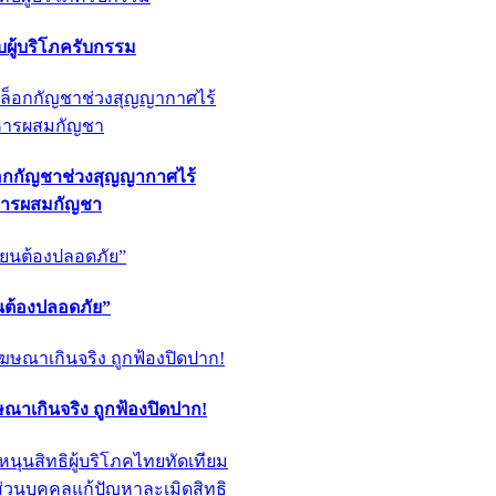
ผู้บริโภครับกรรม
็อกกัญชาช่วงสุญญากาศไร้
หารผสมกัญชา
ียนต้องปลอดภัย”
ฆษณาเกินจริง ถูกฟ้องปิดปาก!