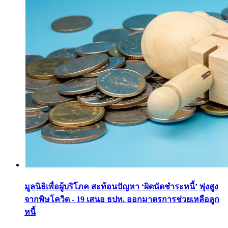
มูลนิธิเพื่อผู้บริโภค สะท้อนปัญหา ‘ผิดนัดชำระหนี้’ พุ่งสูง
จากพิษโควิด - 19 เสนอ ธปท. ออกมาตรการช่วยเหลือลูก
หนี้