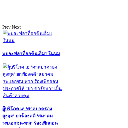
Prev
Next
พบอะฟลาท็อกซินเอ็ม1 ในนม
ผู้บริโภค เฮ ‘ศาลปกครอง
สูงสุด’ ยกฟ้องคดี ‘สมาคม
รพ.เอกชน-พวก ร้องเพิกถอน