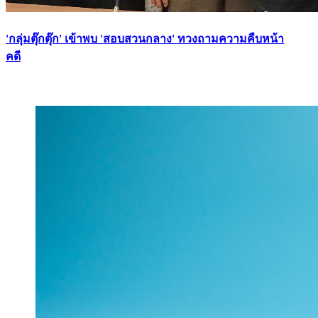
'กลุ่มตุ๊กตุ๊ก' เข้าพบ 'สอบสวนกลาง' ทวงถามความคืบหน้า
คดี