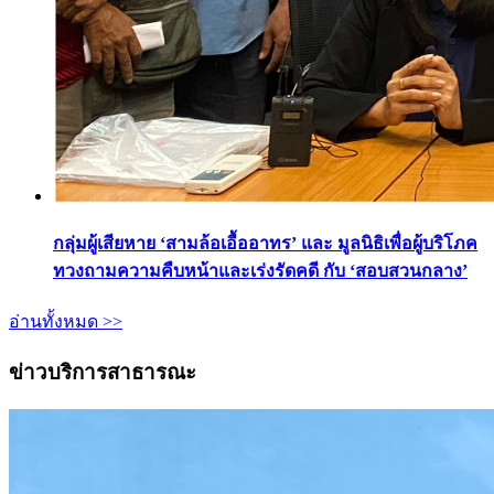
กลุ่มผู้เสียหาย ‘สามล้อเอื้ออาทร’ และ มูลนิธิเพื่อผู้บริโภค
ทวงถามความคืบหน้าและเร่งรัดคดี กับ ‘สอบสวนกลาง’
อ่านทั้งหมด >>
ข่าวบริการสาธารณะ