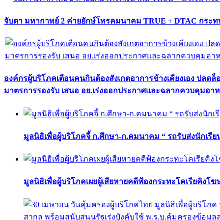
จับตา มหากาพย์ 2 ค่ายยักษ์โทรคมนาคม TRUE + DTAC กระทบ
องค์กรผู้บริโภคเตือนคนกินต้องสังเกตอาการข้างเคียงเอง ปลดล
มาตรการรองรับ เสนอ อย.เร่งออกประกาศและฉลากควบคุมอา
มูลนิธิเพื่อผู้บริโภคจี้ ก.ศึกษา-ก.คมนาคม “ รถรับส่งนักเร
มูลนิธิเพื่อผู้บริโภคเผยผู้เสียหายคดีฟ้องกระทะโคเรียคิงโ