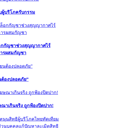
ผู้บริโภครับกรรม
็อกกัญชาช่วงสุญญากาศไร้
หารผสมกัญชา
ียนต้องปลอดภัย”
ฆษณาเกินจริง ถูกฟ้องปิดปาก!