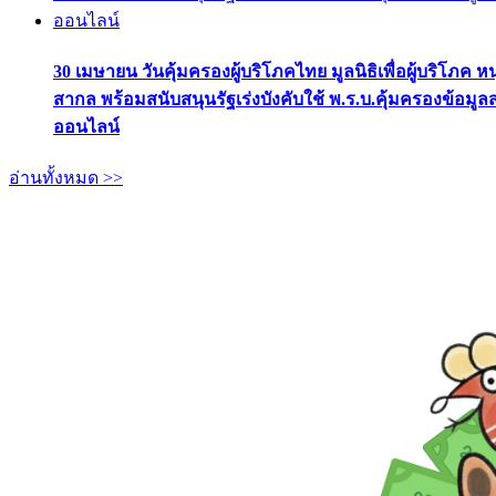
30 เมษายน วันคุ้มครองผู้บริโภคไทย มูลนิธิเพื่อผู้บริโภค ห
สากล พร้อมสนับสนุนรัฐเร่งบังคับใช้ พ.ร.บ.คุ้มครองข้อมู
ออนไลน์
อ่านทั้งหมด >>