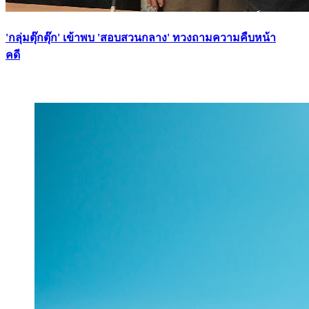
'กลุ่มตุ๊กตุ๊ก' เข้าพบ 'สอบสวนกลาง' ทวงถามความคืบหน้า
คดี