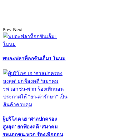
Prev
Next
พบอะฟลาท็อกซินเอ็ม1 ในนม
ผู้บริโภค เฮ ‘ศาลปกครอง
สูงสุด’ ยกฟ้องคดี ‘สมาคม
รพ.เอกชน-พวก ร้องเพิกถอน