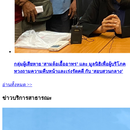
กลุ่มผู้เสียหาย ‘สามล้อเอื้ออาทร’ และ มูลนิธิเพื่อผู้บริโภค
ทวงถามความคืบหน้าและเร่งรัดคดี กับ ‘สอบสวนกลาง’
อ่านทั้งหมด >>
ข่าวบริการสาธารณะ