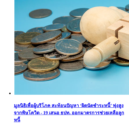
มูลนิธิเพื่อผู้บริโภค สะท้อนปัญหา ‘ผิดนัดชำระหนี้’ พุ่งสูง
จากพิษโควิด - 19 เสนอ ธปท. ออกมาตรการช่วยเหลือลูก
หนี้