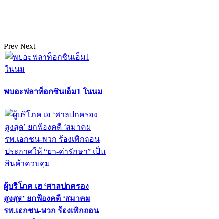
Prev
Next
พบอะฟลาท็อกซินเอ็ม1 ในนม
ผู้บริโภค เฮ ‘ศาลปกครอง
สูงสุด’ ยกฟ้องคดี ‘สมาคม
รพ.เอกชน-พวก ร้องเพิกถอน