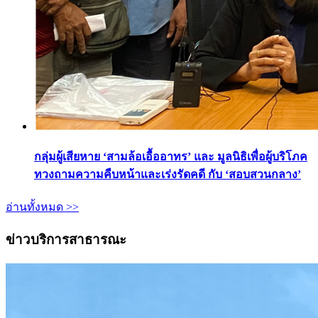
กลุ่มผู้เสียหาย ‘สามล้อเอื้ออาทร’ และ มูลนิธิเพื่อผู้บริโภค
ทวงถามความคืบหน้าและเร่งรัดคดี กับ ‘สอบสวนกลาง’
อ่านทั้งหมด >>
ข่าวบริการสาธารณะ