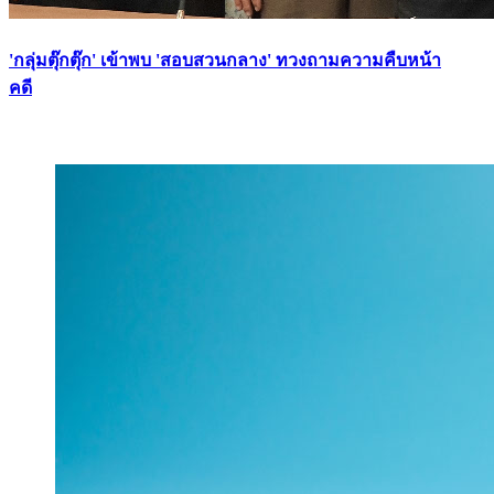
'กลุ่มตุ๊กตุ๊ก' เข้าพบ 'สอบสวนกลาง' ทวงถามความคืบหน้า
คดี