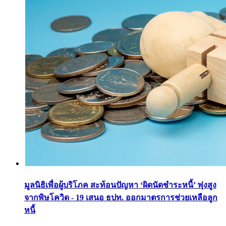
มูลนิธิเพื่อผู้บริโภค สะท้อนปัญหา ‘ผิดนัดชำระหนี้’ พุ่งสูง
จากพิษโควิด - 19 เสนอ ธปท. ออกมาตรการช่วยเหลือลูก
หนี้