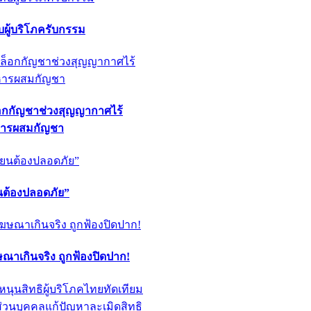
ผู้บริโภครับกรรม
็อกกัญชาช่วงสุญญากาศไร้
หารผสมกัญชา
ียนต้องปลอดภัย”
ฆษณาเกินจริง ถูกฟ้องปิดปาก!