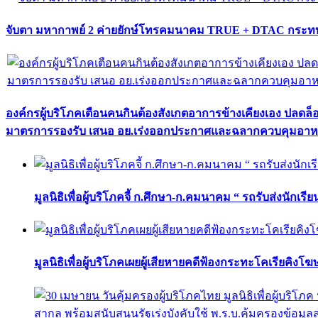
จับตา มหากาพย์ 2 ค่ายยักษ์โทรคมนาคม TRUE + DTAC กระทบ
องค์กรผู้บริโภคเตือนคนกินต้องสังเกตอาการข้างเคียงเอง ปลดล
มาตรการรองรับ เสนอ อย.เร่งออกประกาศและฉลากควบคุมอา
มูลนิธิเพื่อผู้บริโภคจี้ ก.ศึกษา-ก.คมนาคม “ รถรับส่งนักเร
มูลนิธิเพื่อผู้บริโภคเผยผู้เสียหายคดีฟ้องกระทะโคเรียคิงโ