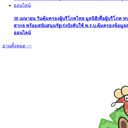
30 เมษายน วันคุ้มครองผู้บริโภคไทย มูลนิธิเพื่อผู้บริโภค ห
สากล พร้อมสนับสนุนรัฐเร่งบังคับใช้ พ.ร.บ.คุ้มครองข้อมู
ออนไลน์
อ่านทั้งหมด >>