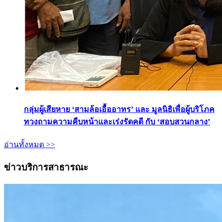
กลุ่มผู้เสียหาย ‘สามล้อเอื้ออาทร’ และ มูลนิธิเพื่อผู้บริโภค
ทวงถามความคืบหน้าและเร่งรัดคดี กับ ‘สอบสวนกลาง’
อ่านทั้งหมด >>
ข่าวบริการสาธารณะ