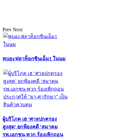
Prev
Next
พบอะฟลาท็อกซินเอ็ม1 ในนม
ผู้บริโภค เฮ ‘ศาลปกครอง
สูงสุด’ ยกฟ้องคดี ‘สมาคม
รพ.เอกชน-พวก ร้องเพิกถอน