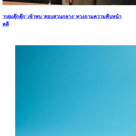
'กลุ่มตุ๊กตุ๊ก' เข้าพบ 'สอบสวนกลาง' ทวงถามความคืบหน้า
คดี