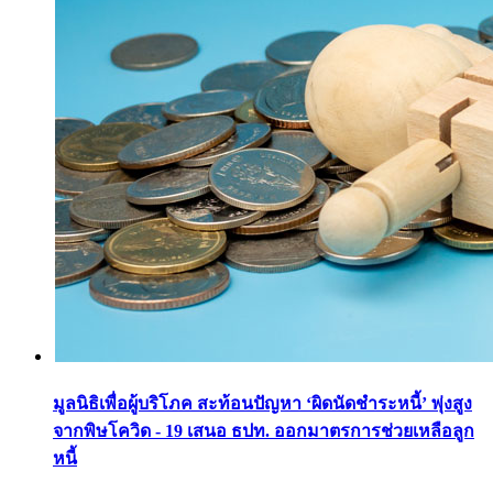
มูลนิธิเพื่อผู้บริโภค สะท้อนปัญหา ‘ผิดนัดชำระหนี้’ พุ่งสูง
จากพิษโควิด - 19 เสนอ ธปท. ออกมาตรการช่วยเหลือลูก
หนี้