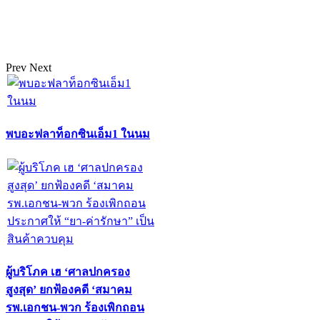
Prev
Next
พบอะฟลาท็อกซินเอ็ม1 ในนม
ผู้บริโภค เฮ ‘ศาลปกครอง
สูงสุด’ ยกฟ้องคดี ‘สมาคม
รพ.เอกชน-พวก ร้องเพิกถอน