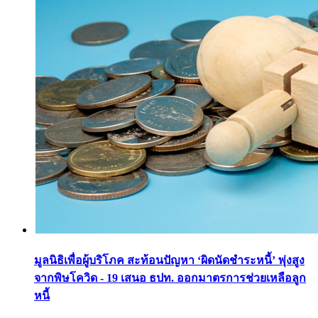
มูลนิธิเพื่อผู้บริโภค สะท้อนปัญหา ‘ผิดนัดชำระหนี้’ พุ่งสูง
จากพิษโควิด - 19 เสนอ ธปท. ออกมาตรการช่วยเหลือลูก
หนี้