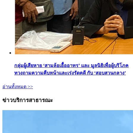
กลุ่มผู้เสียหาย ‘สามล้อเอื้ออาทร’ และ มูลนิธิเพื่อผู้บริโภค
ทวงถามความคืบหน้าและเร่งรัดคดี กับ ‘สอบสวนกลาง’
อ่านทั้งหมด >>
ข่าวบริการสาธารณะ