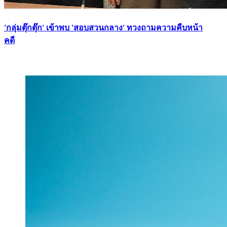
'กลุ่มตุ๊กตุ๊ก' เข้าพบ 'สอบสวนกลาง' ทวงถามความคืบหน้า
คดี