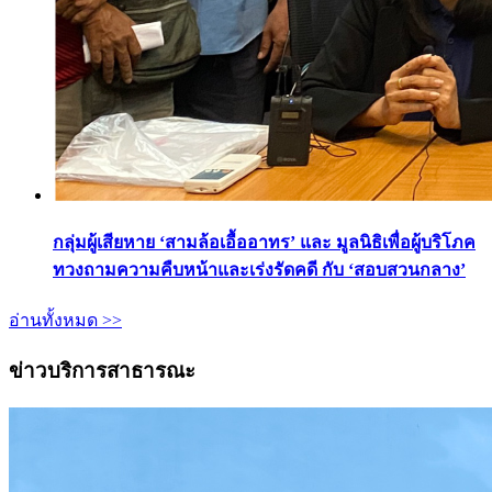
กลุ่มผู้เสียหาย ‘สามล้อเอื้ออาทร’ และ มูลนิธิเพื่อผู้บริโภค
ทวงถามความคืบหน้าและเร่งรัดคดี กับ ‘สอบสวนกลาง’
อ่านทั้งหมด >>
ข่าวบริการสาธารณะ