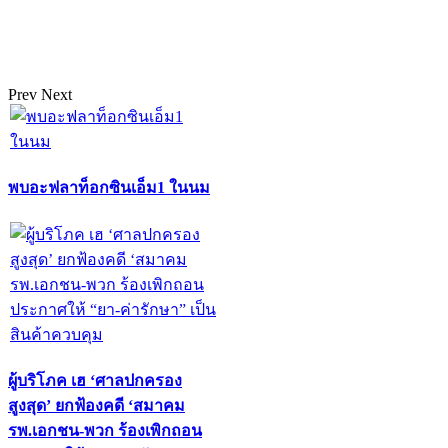
Prev
Next
พบอะฟลาท็อกซินเอ็ม1 ในนม
ผู้บริโภค เฮ ‘ศาลปกครอง
สูงสุด’ ยกฟ้องคดี ‘สมาคม
รพ.เอกชน-พวก ร้องเพิกถอน