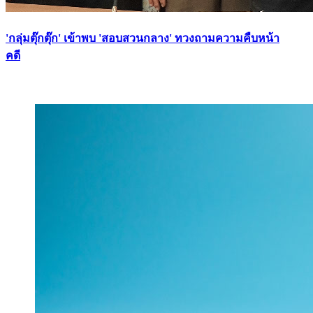
'กลุ่มตุ๊กตุ๊ก' เข้าพบ 'สอบสวนกลาง' ทวงถามความคืบหน้า
คดี