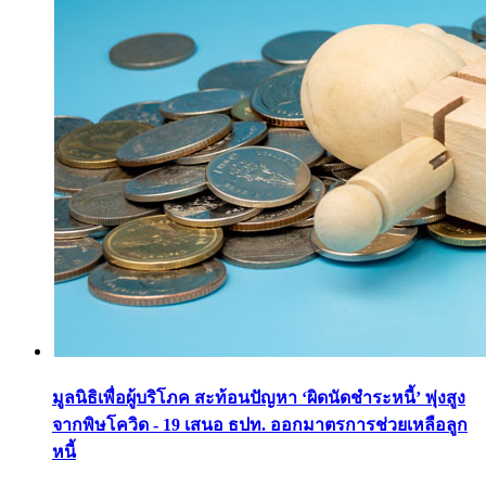
มูลนิธิเพื่อผู้บริโภค สะท้อนปัญหา ‘ผิดนัดชำระหนี้’ พุ่งสูง
จากพิษโควิด - 19 เสนอ ธปท. ออกมาตรการช่วยเหลือลูก
หนี้