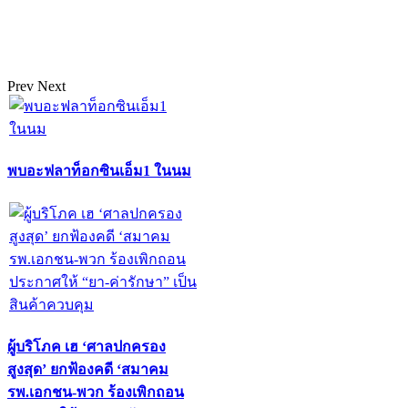
Prev
Next
พบอะฟลาท็อกซินเอ็ม1 ในนม
ผู้บริโภค เฮ ‘ศาลปกครอง
สูงสุด’ ยกฟ้องคดี ‘สมาคม
รพ.เอกชน-พวก ร้องเพิกถอน