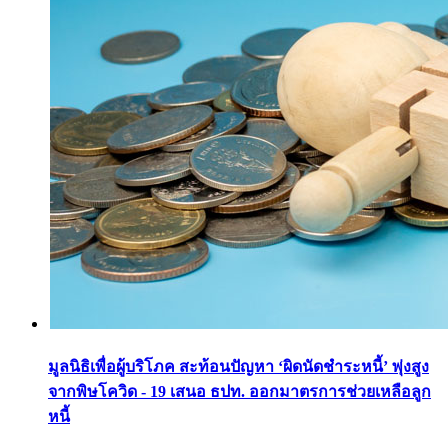
มูลนิธิเพื่อผู้บริโภค สะท้อนปัญหา ‘ผิดนัดชำระหนี้’ พุ่งสูง
จากพิษโควิด - 19 เสนอ ธปท. ออกมาตรการช่วยเหลือลูก
หนี้