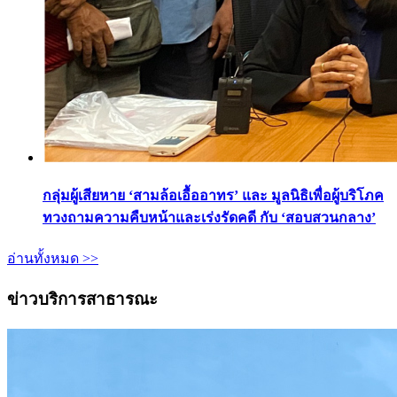
กลุ่มผู้เสียหาย ‘สามล้อเอื้ออาทร’ และ มูลนิธิเพื่อผู้บริโภค
ทวงถามความคืบหน้าและเร่งรัดคดี กับ ‘สอบสวนกลาง’
อ่านทั้งหมด >>
ข่าวบริการสาธารณะ