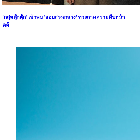
'กลุ่มตุ๊กตุ๊ก' เข้าพบ 'สอบสวนกลาง' ทวงถามความคืบหน้า
คดี