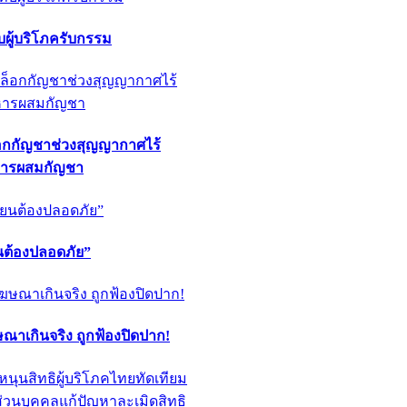
ผู้บริโภครับกรรม
็อกกัญชาช่วงสุญญากาศไร้
หารผสมกัญชา
ียนต้องปลอดภัย”
ฆษณาเกินจริง ถูกฟ้องปิดปาก!