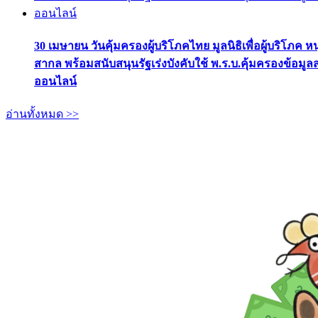
30 เมษายน วันคุ้มครองผู้บริโภคไทย มูลนิธิเพื่อผู้บริโภค ห
สากล พร้อมสนับสนุนรัฐเร่งบังคับใช้ พ.ร.บ.คุ้มครองข้อมู
ออนไลน์
อ่านทั้งหมด >>