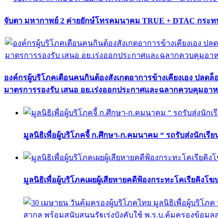
จับตา มหากาพย์ 2 ค่ายยักษ์โทรคมนาคม TRUE + DTAC กระทบ
องค์กรผู้บริโภคเตือนคนกินต้องสังเกตอาการข้างเคียงเอง ปลดล
มาตรการรองรับ เสนอ อย.เร่งออกประกาศและฉลากควบคุมอา
มูลนิธิเพื่อผู้บริโภคจี้ ก.ศึกษา-ก.คมนาคม “ รถรับส่งนักเร
มูลนิธิเพื่อผู้บริโภคเผยผู้เสียหายคดีฟ้องกระทะโคเรียคิงโ