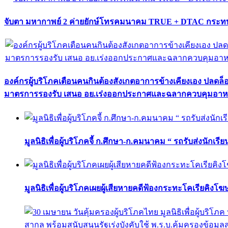
จับตา มหากาพย์ 2 ค่ายยักษ์โทรคมนาคม TRUE + DTAC กระทบ
องค์กรผู้บริโภคเตือนคนกินต้องสังเกตอาการข้างเคียงเอง ปลดล
มาตรการรองรับ เสนอ อย.เร่งออกประกาศและฉลากควบคุมอา
มูลนิธิเพื่อผู้บริโภคจี้ ก.ศึกษา-ก.คมนาคม “ รถรับส่งนักเร
มูลนิธิเพื่อผู้บริโภคเผยผู้เสียหายคดีฟ้องกระทะโคเรียคิงโ