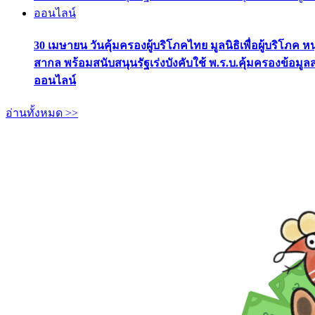
30 เมษายน วันคุ้มครองผู้บริโภคไทย มูลนิธิเพื่อผู้บริโภค ห
สากล พร้อมสนับสนุนรัฐเร่งบังคับใช้ พ.ร.บ.คุ้มครองข้อมู
ออนไลน์
อ่านทั้งหมด >>