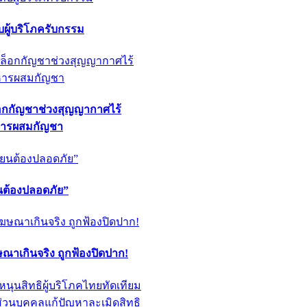
ผู้บริโภครับกรรม
็อกกัญชาช่วงสุญญากาศไร้
หารผสมกัญชา
ียนต้องปลอดภัย”
ฆษณาเกินจริง ถูกฟ้องปิดปาก!