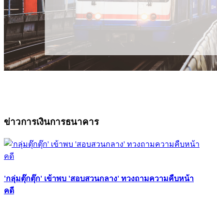
ข่าวการเงินการธนาคาร
'กลุ่มตุ๊กตุ๊ก' เข้าพบ 'สอบสวนกลาง' ทวงถามความคืบหน้า
คดี