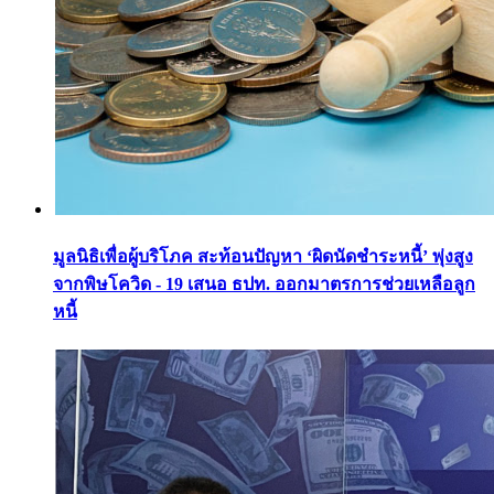
มูลนิธิเพื่อผู้บริโภค สะท้อนปัญหา ‘ผิดนัดชำระหนี้’ พุ่งสูง
จากพิษโควิด - 19 เสนอ ธปท. ออกมาตรการช่วยเหลือลูก
หนี้