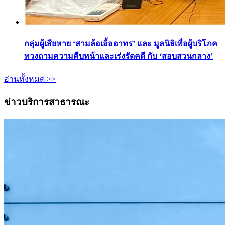
กลุ่มผู้เสียหาย ‘สามล้อเอื้ออาทร’ และ มูลนิธิเพื่อผู้บริโภค
ทวงถามความคืบหน้าและเร่งรัดคดี กับ ‘สอบสวนกลาง’
อ่านทั้งหมด >>
ข่าวบริการสาธารณะ