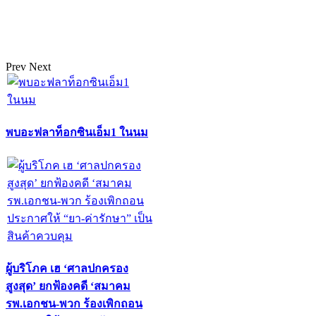
Prev
Next
พบอะฟลาท็อกซินเอ็ม1 ในนม
ผู้บริโภค เฮ ‘ศาลปกครอง
สูงสุด’ ยกฟ้องคดี ‘สมาคม
รพ.เอกชน-พวก ร้องเพิกถอน