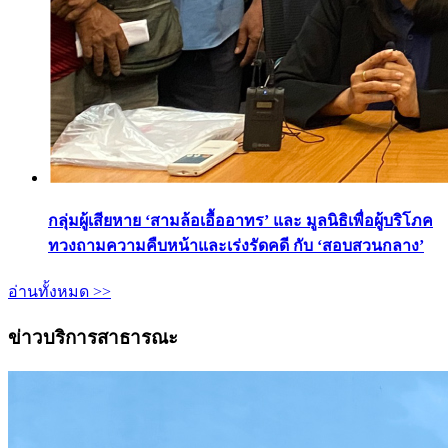
กลุ่มผู้เสียหาย ‘สามล้อเอื้ออาทร’ และ มูลนิธิเพื่อผู้บริโภค
ทวงถามความคืบหน้าและเร่งรัดคดี กับ ‘สอบสวนกลาง’
อ่านทั้งหมด >>
ข่าวบริการสาธารณะ