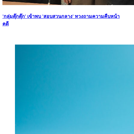
'กลุ่มตุ๊กตุ๊ก' เข้าพบ 'สอบสวนกลาง' ทวงถามความคืบหน้า
คดี