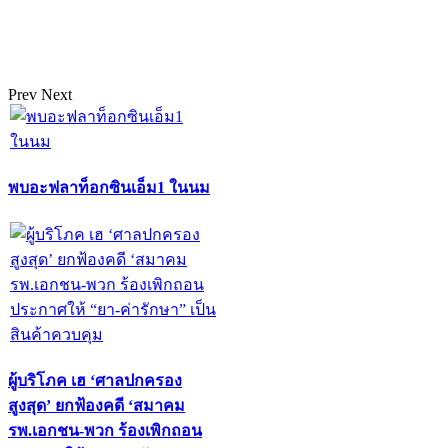
Prev
Next
พบอะฟลาท็อกซินเอ็ม1 ในนม
ผู้บริโภค เฮ ‘ศาลปกครอง
สูงสุด’ ยกฟ้องคดี ‘สมาคม
รพ.เอกชน-พวก ร้องเพิกถอน