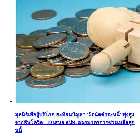
มูลนิธิเพื่อผู้บริโภค สะท้อนปัญหา ‘ผิดนัดชำระหนี้’ พุ่งสูง
จากพิษโควิด - 19 เสนอ ธปท. ออกมาตรการช่วยเหลือลูก
หนี้